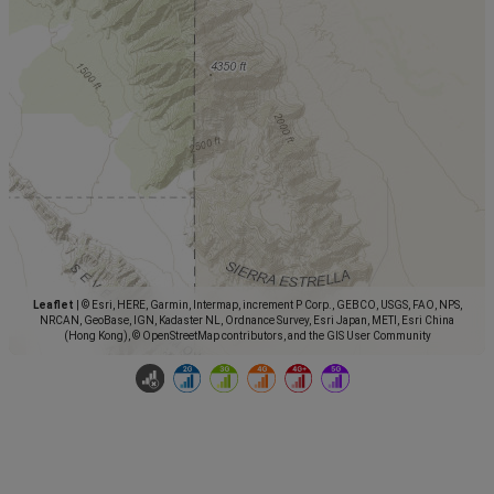
Leaflet
|
© Esri, HERE, Garmin, Intermap, increment P Corp., GEBCO, USGS, FAO, NPS,
NRCAN, GeoBase, IGN, Kadaster NL, Ordnance Survey, Esri Japan, METI, Esri China
(Hong Kong), © OpenStreetMap contributors, and the GIS User Community