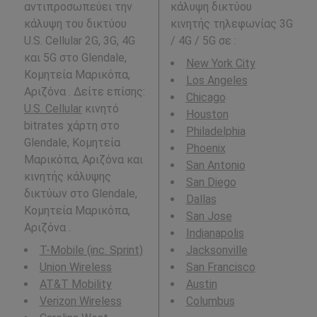
αντιπροσωπεύει την
κάλυψη δικτύου
κάλυψη του δικτύου
κινητής τηλεφωνίας 3G
U.S. Cellular 2G, 3G, 4G
/ 4G / 5G σε
:
και 5G στο Glendale,
New York City
Κομητεία Μαρικόπα,
Los Angeles
Αριζόνα . Δείτε επίσης:
Chicago
U.S. Cellular
κινητό
Houston
bitrates χάρτη στο
Philadelphia
Glendale, Κομητεία
Phoenix
Μαρικόπα, Αριζόνα και
San Antonio
κινητής κάλυψης
San Diego
δικτύων στο Glendale,
Dallas
Κομητεία Μαρικόπα,
San Jose
Αριζόνα .
Indianapolis
T-Mobile (inc. Sprint)
Jacksonville
Union Wireless
San Francisco
AT&T Mobility
Austin
Verizon Wireless
Columbus