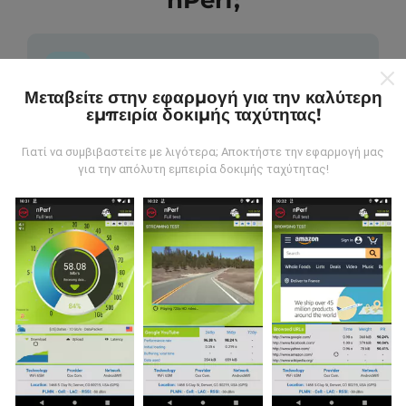
nPerf;
Μεταβείτε στην εφαρμογή για την καλύτερη
εμπειρία δοκιμής ταχύτητας!
Από πού προέρχονται τα δεδομένα;
Γιατί να συμβιβαστείτε με λιγότερα; Αποκτήστε την εφαρμογή μας
Τα δεδομένα συλλέγονται από δοκιμές που
για την απόλυτη εμπειρία δοκιμής ταχύτητας!
πραγματοποιούνται από χρήστες της εφαρμογής
nPerf. Αυτές είναι οι δοκιμές που διεξάγονται σε
πραγματικές συνθήκες, απευθείας στο πεδίο. Αν
θέλετε να συμμετάσχετε επίσης, το μόνο που έχετε
να κάνετε είναι να κατεβάσετε την εφαρμογή nPerf
στο smartphone σας.
Όσο περισσότερα δεδομένα
υπάρχουν, τόσο πιο ολοκληρωμένοι θα είναι οι
χάρτες!