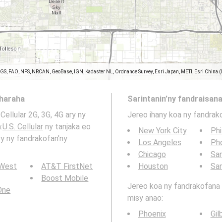
SGS, FAO, NPS, NRCAN, GeoBase, IGN, Kadaster NL, Ordnance Survey, Esri Japan, METI, Esri China 
aharaha
Sarintanin’ny fandraisana
Cellular 2G, 3G, 4G ary ny
Jereo ihany koa ny fandrak
:
U.S. Cellular
ny tanjaka eo
New York City
Phi
ry ny fandrakofan'ny
Los Angeles
Ph
Chicago
San
 West
AT&T FirstNet
Houston
Sa
Boost Mobile
Jereo koa ny fandrakofana t
 One
misy anao:
Phoenix
Gil