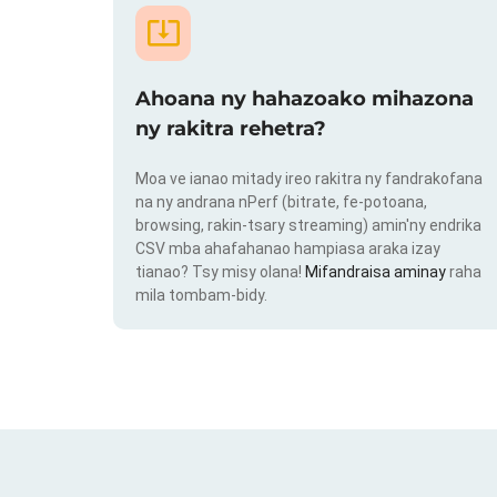
Ahoana ny hahazoako mihazona
ny rakitra rehetra?
Moa ve ianao mitady ireo rakitra ny fandrakofana
na ny andrana nPerf (bitrate, fe-potoana,
browsing, rakin-tsary streaming) amin'ny endrika
CSV mba ahafahanao hampiasa araka izay
tianao? Tsy misy olana!
Mifandraisa aminay
raha
mila tombam-bidy.