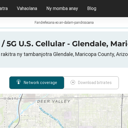
atra
Vahaolana
Ny momba anay
Blog
Fandrefesana eo an-dalam-pandrosoana
/ 5G U.S. Cellular - Glendale, Mar
r rakitra ny tambanjotra Glendale, Maricopa County, Ariz
Network coverage
Download bitrates