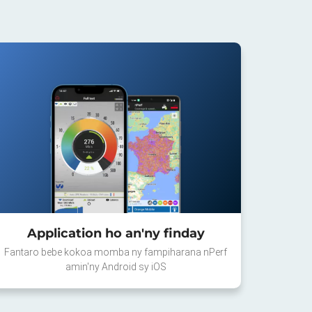
Application ho an'ny finday
Fantaro bebe kokoa momba ny fampiharana nPerf
amin'ny Android sy iOS