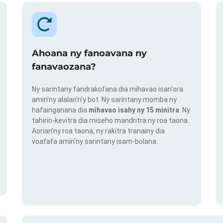
Ahoana ny fanoavana ny
fanavaozana?
Ny sarintany fandrakofana dia mihavao isan'ora
amin'ny alalan'n'y bot. Ny sarintany momba ny
hafainganana dia
mihavao isahy ny 15 minitra
. Ny
tahirin-kevitra dia miseho mandritra ny roa taona.
Aorian'ny roa taona, ny rakitra tranainy dia
voafafa amin'ny sarintany isam-bolana.