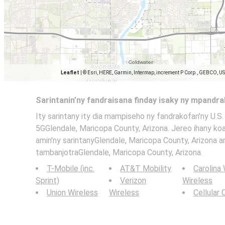
Leaflet
|
© Esri, HERE, Garmin, Intermap, increment P Corp., GEBCO, U
Sarintanin’ny fandraisana finday isaky ny mpandr
Ity sarintany ity dia mampiseho ny fandrakofan'ny U.S. 
5GGlendale, Maricopa County, Arizona. Jereo ihany koa
amin'ny sarintanyGlendale, Maricopa County, Arizona a
tambanjotraGlendale, Maricopa County, Arizona.
T-Mobile (inc.
AT&T Mobility
Carolina
Sprint)
Verizon
Wireless
Union Wireless
Wireless
Cellular