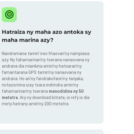
Hatraiza ny maha azo antoka sy
maha marina azy?
Nandramana tamin' ireo fitaovan'ny nampiasa
azy. Ny fahamarinan'ny toerana nanaovana ny
andrana dia miankina amin'ny hatsaran'ny
famantarana GPS tamin'ny nanaovana ny
andrana. Ho an'ny fandrakofann'ny tanjaka,
notazomina izay tsara indrindra amin'ny
fahamarinan'ny toerana
manodidina ny 50
metatra
. Ary ny download bitrate, io refy io dia
mety hatrany amin'ny 200 metatra.