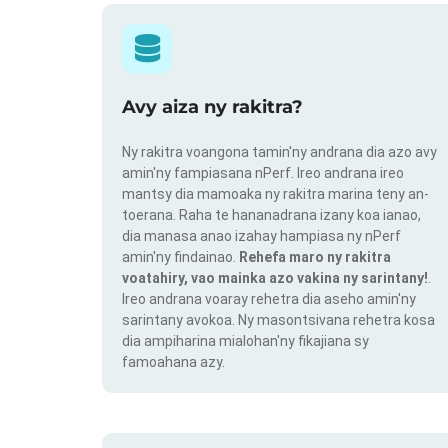
Avy aiza ny rakitra?
Ny rakitra voangona tamin'ny andrana dia azo avy
amin'ny fampiasana nPerf. Ireo andrana ireo
mantsy dia mamoaka ny rakitra marina teny an-
toerana. Raha te hananadrana izany koa ianao,
dia manasa anao izahay hampiasa ny nPerf
amin'ny findainao.
Rehefa maro ny rakitra
voatahiry, vao mainka azo vakina ny sarintany!
.
Ireo andrana voaray rehetra dia aseho amin'ny
sarintany avokoa. Ny masontsivana rehetra kosa
dia ampiharina mialohan'ny fikajiana sy
famoahana azy.