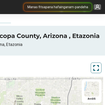
Manao fitsapana hafainganam-pandeha
icopa County, Arizona , Etazonia
ona, Etazonia
ArcGIS