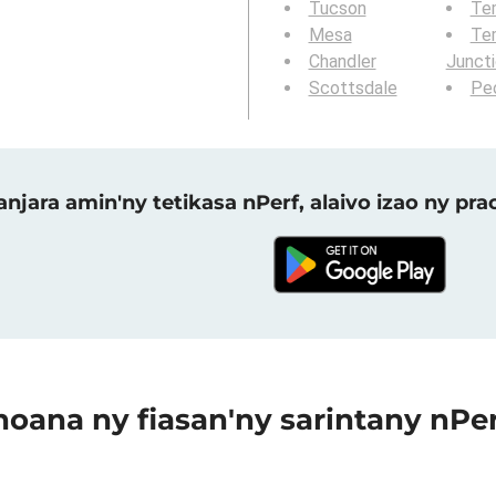
Tucson
Te
Mesa
Te
Chandler
Junct
Scottsdale
Peo
njara amin'ny tetikasa nPerf, alaivo izao ny p
oana ny fiasan'ny sarintany nPe