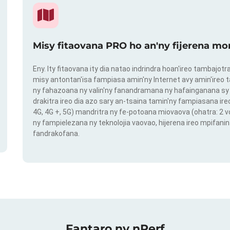
Misy fitaovana PRO ho an'ny fijerena mo
Eny. Ity fitaovana ity dia natao indrindra hoan'ireo tambajot
misy antontan'isa fampiasa amin'ny Internet avy amin'ireo t
ny fahazoana ny valin'ny fanandramana ny hafainganana sy 
drakitra ireo dia azo sary an-tsaina tamin'ny fampiasana ire
4G, 4G +, 5G) mandritra ny fe-potoana miovaova (ohatra: 2
ny fampielezana ny teknolojia vaovao, hijerena ireo mpifanin
fandrakofana.
Fantaro ny nPerf