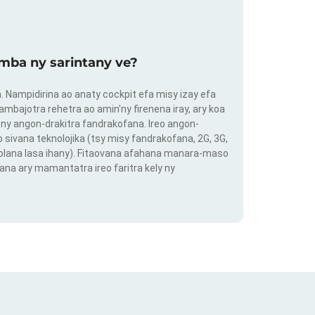
mba ny sarintany ve?
ra. Nampidirina ao anaty cockpit efa misy izay efa
ambajotra rehetra ao amin'ny firenena iray, ary koa
ny angon-drakitra fandrakofana. Ireo angon-
o sivana teknolojika (tsy misy fandrakofana, 2G, 3G,
 volana lasa ihany). Fitaovana afahana manara-maso
ana ary mamantatra ireo faritra kely ny