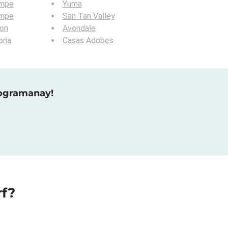
mpe
Yuma
mpe
San Tan Valley
ion
Avondale
ria
Casas Adobes
raogramanay!
rf?