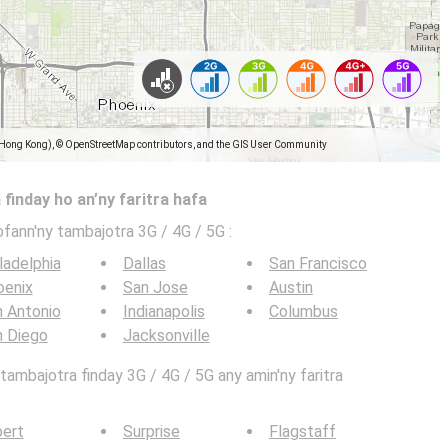
(Hong Kong), © OpenStreetMap contributors, and the GIS User Community
 finday ho an’ny faritra hafa
ofann'ny tambajotra 3G / 4G / 5G
:
ladelphia
Dallas
San Francisco
oenix
San Jose
Austin
 Antonio
Indianapolis
Columbus
n Diego
Jacksonville
ambajotra finday 3G / 4G / 5G any amin'ny faritra
bert
Surprise
Flagstaff