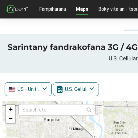
Fampiharana
Maps
Boky vita an - tsor
Sarintany fandrakofana 3G / 4G 
U.S. Cellula
US
- United States
U.S. Cellular
+
−