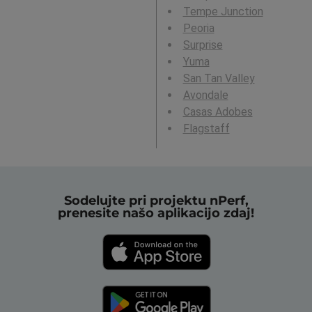
Tempe Junction
Peoria
Surprise
Yuma
San Tan Valley
Avondale
Casas Adobes
Flagstaff
Sodelujte pri projektu nPerf,
prenesite našo aplikacijo zdaj!