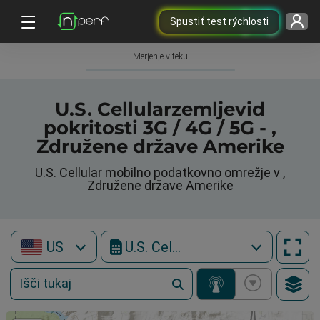
Spustiť test rýchlosti
Merjenje v teku
U.S. Cellularzemljevid
pokritosti 3G / 4G / 5G - ,
Združene države Amerike
U.S. Cellular mobilno podatkovno omrežje v ,
Združene države Amerike
US
U.S. Cellular