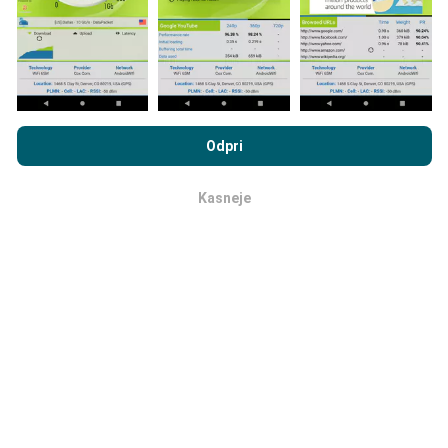
uporabljajo pravila filtriranja.
Z brskanjem po portalu nPerf.com se soglašate z našim
Pravilnikom o zasebnosti in piškotkih
kot tudi z našo nPerf test
Odpri
Licenčno pogodbo za končnega uporabnika
.
Kako so posodobitve narejene?
Kasneje
v redu
Zemljevidi pokritosti omrežja samodejno posodablja
bot vsako uro. Zemljevidi hitrosti se
posodabljajo
vsakih 15 minut
. Podatki so prikazani dve leti. Po dveh
letih se najstarejši podatki odstranijo z zemljevidov
enkrat mesečno.