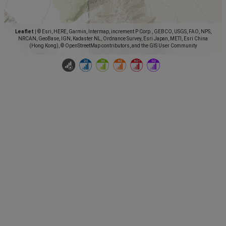
Leaflet
|
© Esri, HERE, Garmin, Intermap, increment P Corp., GEBCO, USGS, FAO, NPS,
NRCAN, GeoBase, IGN, Kadaster NL, Ordnance Survey, Esri Japan, METI, Esri China
(Hong Kong), © OpenStreetMap contributors, and the GIS User Community