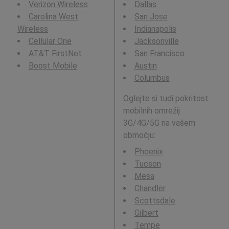
Verizon Wireless
Dallas
Carolina West
San Jose
Wireless
Indianapolis
Cellular One
Jacksonville
AT&T FirstNet
San Francisco
Boost Mobile
Austin
Columbus
Oglejte si tudi pokritost
mobilnih omrežij
3G/4G/5G na vašem
območju:
Phoenix
Tucson
Mesa
Chandler
Scottsdale
Gilbert
Tempe