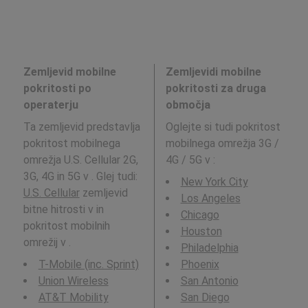
Zemljevid mobilne
Zemljevidi mobilne
pokritosti po
pokritosti za druga
operaterju
območja
Ta zemljevid predstavlja
Oglejte si tudi pokritost
pokritost mobilnega
mobilnega omrežja 3G /
omrežja U.S. Cellular 2G,
4G / 5G v
:
3G, 4G in 5G v . Glej tudi:
New York City
U.S. Cellular
zemljevid
Los Angeles
bitne hitrosti v in
Chicago
pokritost mobilnih
Houston
omrežij v .
Philadelphia
T-Mobile (inc. Sprint)
Phoenix
Union Wireless
San Antonio
AT&T Mobility
San Diego