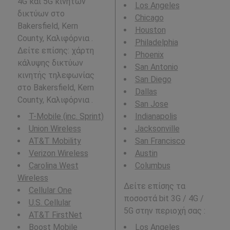
4G και 5G κινητών
Los Angeles
δικτύων στο
Chicago
Bakersfield, Kern
Houston
County, Καλιφόρνια .
Philadelphia
Δείτε επίσης: χάρτη
Phoenix
κάλυψης δικτύων
San Antonio
κινητής τηλεφωνίας
San Diego
στο Bakersfield, Kern
Dallas
County, Καλιφόρνια .
San Jose
T-Mobile (inc. Sprint)
Indianapolis
Union Wireless
Jacksonville
AT&T Mobility
San Francisco
Verizon Wireless
Austin
Carolina West
Columbus
Wireless
Δείτε επίσης τα
Cellular One
ποσοστά bit 3G / 4G /
U.S. Cellular
5G στην περιοχή σας :
AT&T FirstNet
Boost Mobile
Los Angeles