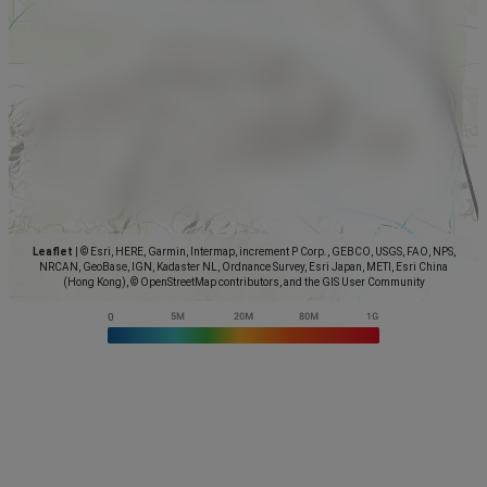
Leaflet
|
© Esri, HERE, Garmin, Intermap, increment P Corp., GEBCO, USGS, FAO, NPS,
NRCAN, GeoBase, IGN, Kadaster NL, Ordnance Survey, Esri Japan, METI, Esri China
(Hong Kong), © OpenStreetMap contributors, and the GIS User Community