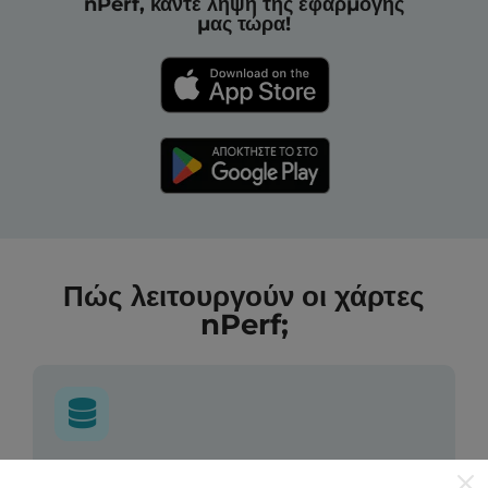
nPerf, κάντε λήψη της εφαρμογής
μας τώρα!
Πώς λειτουργούν οι χάρτες
nPerf;
Από πού προέρχονται τα δεδομένα;