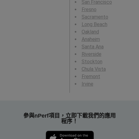
San Francisco
Fresno
Sacramento
Long Beach
Oakland
Anaheim
Santa Ana
Riverside
Stockton
Chula Vista
Fremont
Irvine
參與nPerf項目，立即下載我們的應用
程序！