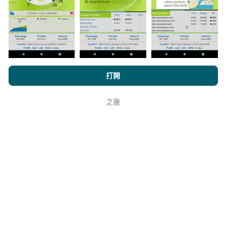
上。在計算發布績效之前，將應用過濾規則。
瀏覽nPerf.com，即表示您同意我們的
隱私和Cookies使用政策
以及
打開
我們的nPerf測試
最終用戶許可協議
。
如何進行更新？
之後
好
機器人每小時會自動更新網絡覆蓋圖。速度圖每15分鐘
更新一次
。數據顯示兩年。兩年後，每月一次從地圖中
刪除最舊的數據。
它的可靠性和準確性如何？