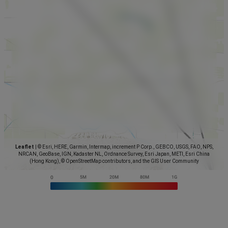
Leaflet
|
© Esri, HERE, Garmin, Intermap, increment P Corp., GEBCO, USGS, FAO, NPS,
NRCAN, GeoBase, IGN, Kadaster NL, Ordnance Survey, Esri Japan, METI, Esri China
(Hong Kong), © OpenStreetMap contributors, and the GIS User Community