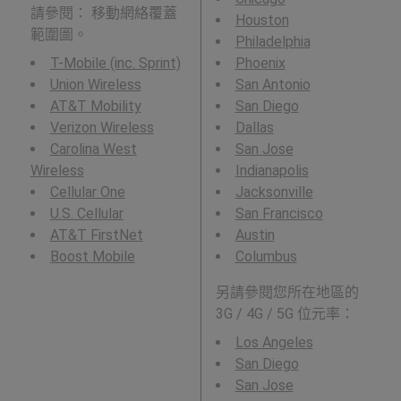
請參閱： 移動網絡覆蓋
Houston
範圍圖。
Philadelphia
T-Mobile (inc. Sprint)
Phoenix
Union Wireless
San Antonio
AT&T Mobility
San Diego
Verizon Wireless
Dallas
Carolina West
San Jose
Wireless
Indianapolis
Cellular One
Jacksonville
U.S. Cellular
San Francisco
AT&T FirstNet
Austin
Boost Mobile
Columbus
另請參閱您所在地區的
3G / 4G / 5G 位元率：
Los Angeles
San Diego
San Jose