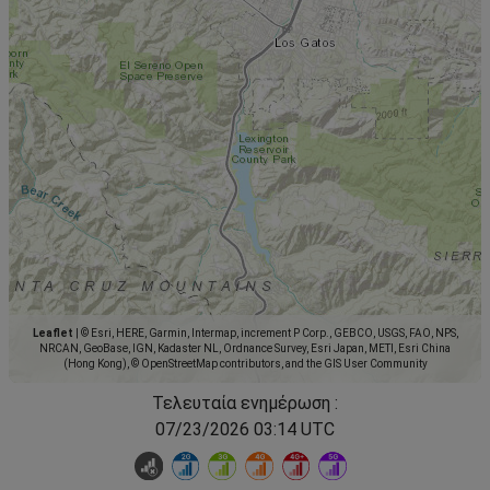
Leaflet
|
© Esri, HERE, Garmin, Intermap, increment P Corp., GEBCO, USGS, FAO, NPS,
NRCAN, GeoBase, IGN, Kadaster NL, Ordnance Survey, Esri Japan, METI, Esri China
(Hong Kong), © OpenStreetMap contributors, and the GIS User Community
Τελευταία ενημέρωση :
07/23/2026 03:14 UTC