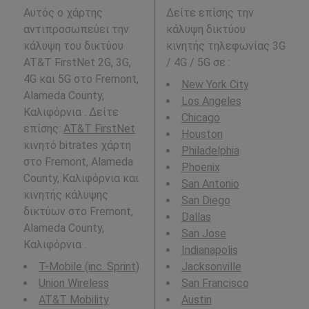
Αυτός ο χάρτης
Δείτε επίσης την
αντιπροσωπεύει την
κάλυψη δικτύου
κάλυψη του δικτύου
κινητής τηλεφωνίας 3G
AT&T FirstNet 2G, 3G,
/ 4G / 5G σε
:
4G και 5G στο Fremont,
New York City
Alameda County,
Los Angeles
Καλιφόρνια . Δείτε
Chicago
επίσης:
AT&T FirstNet
Houston
κινητό bitrates χάρτη
Philadelphia
στο Fremont, Alameda
Phoenix
County, Καλιφόρνια και
San Antonio
κινητής κάλυψης
San Diego
δικτύων στο Fremont,
Dallas
Alameda County,
San Jose
Καλιφόρνια .
Indianapolis
T-Mobile (inc. Sprint)
Jacksonville
Union Wireless
San Francisco
AT&T Mobility
Austin