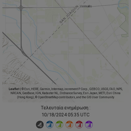
Leaflet
|
© Esri, HERE, Garmin, Intermap, increment P Corp., GEBCO, USGS, FAO, NPS,
NRCAN, GeoBase, IGN, Kadaster NL, Ordnance Survey, Esri Japan, METI, Esri China
(Hong Kong), © OpenStreetMap contributors, and the GIS User Community
Τελευταία ενημέρωση :
10/18/2024 05:35 UTC