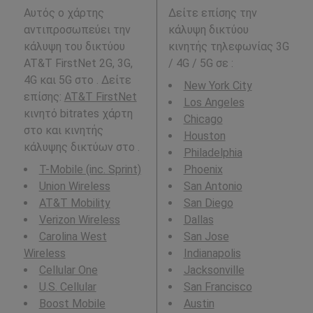
Αυτός ο χάρτης
Δείτε επίσης την
αντιπροσωπεύει την
κάλυψη δικτύου
κάλυψη του δικτύου
κινητής τηλεφωνίας 3G
AT&T FirstNet 2G, 3G,
/ 4G / 5G σε
:
4G και 5G στο . Δείτε
New York City
επίσης:
AT&T FirstNet
Los Angeles
κινητό bitrates χάρτη
Chicago
στο και κινητής
Houston
κάλυψης δικτύων στο .
Philadelphia
T-Mobile (inc. Sprint)
Phoenix
Union Wireless
San Antonio
AT&T Mobility
San Diego
Verizon Wireless
Dallas
Carolina West
San Jose
Wireless
Indianapolis
Cellular One
Jacksonville
U.S. Cellular
San Francisco
Boost Mobile
Austin