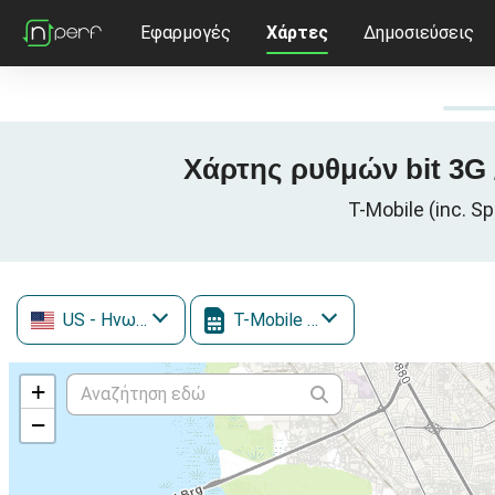
Εφαρμογές
Χάρτες
Δημοσιεύσεις
Χάρτης ρυθμών bit 3G /
T-Mobile (inc. 
US
- Ηνωμένες Πολιτείες
T-Mobile (inc. Sprint)
+
−