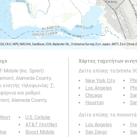
SGS, FAO, NPS, NRCAN, GeoBase, IGN, Kadaster NL, Ordnance Survey, Esri Japan, METI, Esri China 
οχο
Χάρτες ταχυτήτων κινητ
obile (inc. Sprint)
Δείτε επίσης τα bitrate 3
remont, Alameda County,
New York City
Phi
ου κινητής τηλεφωνίας
T-
Los Angeles
Ph
ιφόρνια και ρυθμοί
Chicago
San
ont, Alameda County,
Houston
Sa
Δείτε επίσης τα ποσοστά b
 West
U.S. Cellular
AT&T FirstNet
Los Angeles
Fr
 One
Boost Mobile
San Diego
Sa