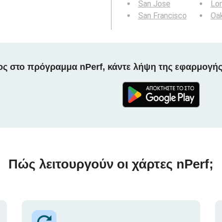
San Jose
Lo
San Francisco
Oa
ος στο πρόγραμμα nPerf, κάντε λήψη της εφαρμογής
Πώς λειτουργούν οι χάρτες nPerf;