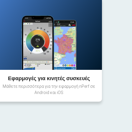
Εφαρμογές για κινητές συσκευές
Μάθετε περισσότερα για την εφαρμογή nPerf σε
Android και iOS