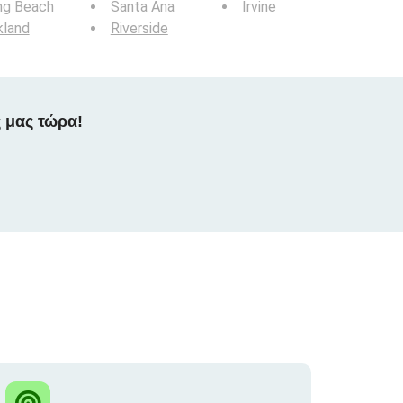
ng Beach
Santa Ana
Irvine
kland
Riverside
 μας τώρα!