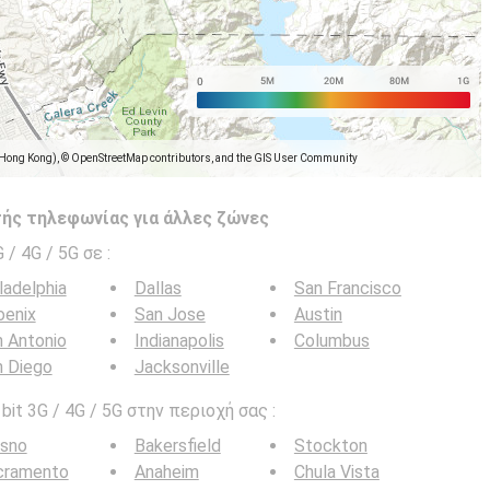
(Hong Kong), © OpenStreetMap contributors, and the GIS User Community
ής τηλεφωνίας για άλλες ζώνες
G / 4G / 5G σε
:
ladelphia
Dallas
San Francisco
oenix
San Jose
Austin
 Antonio
Indianapolis
Columbus
n Diego
Jacksonville
it 3G / 4G / 5G στην περιοχή σας :
esno
Bakersfield
Stockton
cramento
Anaheim
Chula Vista