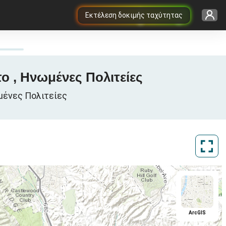
Εκτέλεση δοκιμής ταχύτητας
το , Ηνωμένες Πολιτείες
ωμένες Πολιτείες
ArcGIS