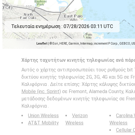
Τελευταία ενημέρωση :
07/28/2026 03:11 UTC
Leaflet
|
© Esri, HERE, Garmin, Intermap, increment P Corp., GEBCO, U
Χάρτης ταχυτήτων κινητής τηλεφωνίας ανά πάρ
Αυτός ο χάρτης αντιπροσωπεύει τους ρυθμούς bit T-M
δικτύου κινητής τηλεφωνίας 2G, 3G, 4G και 5G σε F
Καλιφόρνια . Δείτε επίσης: Χάρτης κάλυψης δικτύ
Mobile (inc. Sprint)
σε Fremont, Alameda County, Καλ
μετάδοσης δεδομένων κινητής τηλεφωνίας σε Frem
Καλιφόρνια .
Union Wireless
Verizon
Carolina
AT&T Mobility
Wireless
Wireless
Cellular