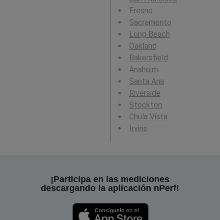
Fresno
Sacramento
Long Beach
Oakland
Bakersfield
Anaheim
Santa Ana
Riverside
Stockton
Chula Vista
Irvine
¡Participa en las mediciones
descargando la aplicación nPerf!