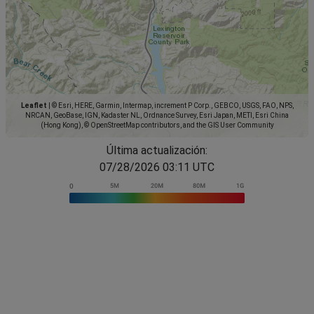
Leaflet
|
© Esri, HERE, Garmin, Intermap, increment P Corp., GEBCO, USGS, FAO, NPS,
NRCAN, GeoBase, IGN, Kadaster NL, Ordnance Survey, Esri Japan, METI, Esri China
(Hong Kong), © OpenStreetMap contributors, and the GIS User Community
Última actualización:
07/28/2026 03:11 UTC