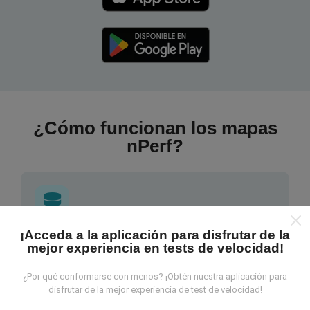
¿Cómo funcionan los mapas
nPerf?
¡Acceda a la aplicación para disfrutar de la
¿De dónde provienen los datos?
mejor experiencia en tests de velocidad!
Las mediciones almacenadas son realizadas por los
¿Por qué conformarse con menos? ¡Obtén nuestra aplicación para
usuarios de la aplicación nPerf. Son mediciones
disfrutar de la mejor experiencia de test de velocidad!
hechas en condiciones reales, directamente sobre el