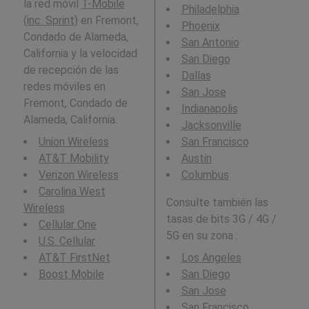
la red móvil
T-Mobile
Philadelphia
(inc. Sprint)
en Fremont,
Phoenix
Condado de Alameda,
San Antonio
California y la velocidad
San Diego
de recepción de las
Dallas
redes móviles en
San Jose
Fremont, Condado de
Indianapolis
Alameda, California.
Jacksonville
Union Wireless
San Francisco
AT&T Mobility
Austin
Verizon Wireless
Columbus
Carolina West
Consulte también las
Wireless
tasas de bits 3G / 4G /
Cellular One
5G en su zona :
U.S. Cellular
AT&T FirstNet
Los Angeles
Boost Mobile
San Diego
San Jose
San Francisco