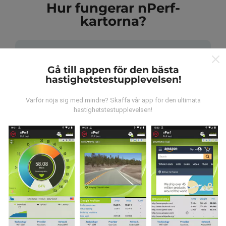
Hur fungerar nPerf-
kartorna?
Gå till appen för den bästa
hastighetstestupplevelsen!
Var kommer datan ifrån?
Varför nöja sig med mindre? Skaffa vår app för den ultimata
hastighetstestupplevelsen!
Data samlas in från tester gjorda av våra användare
av nPerf-appen. Det här är tester som utförs under
verkliga förhållanden, direkt på fältet. Om du också vill
bidra, behöver du bara ladda ner nPerf-appen till din
smartphone.
Ju mer data det finns, desto mer
omfattande kommer kartorna att bli!