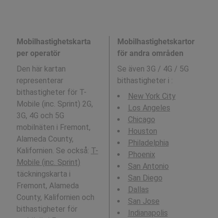
Mobilhastighetskarta
Mobilhastighetskartor
per operatör
för andra områden
Den här kartan
Se även 3G / 4G / 5G
representerar
bithastigheter i
:
bithastigheter för T-
New York City
Mobile (inc. Sprint) 2G,
Los Angeles
3G, 4G och 5G
Chicago
mobilnäten i Fremont,
Houston
Alameda County,
Philadelphia
Kalifornien. Se också:
T-
Phoenix
Mobile (inc. Sprint)
San Antonio
täckningskarta i
San Diego
Fremont, Alameda
Dallas
County, Kalifornien och
San Jose
bithastigheter för
Indianapolis