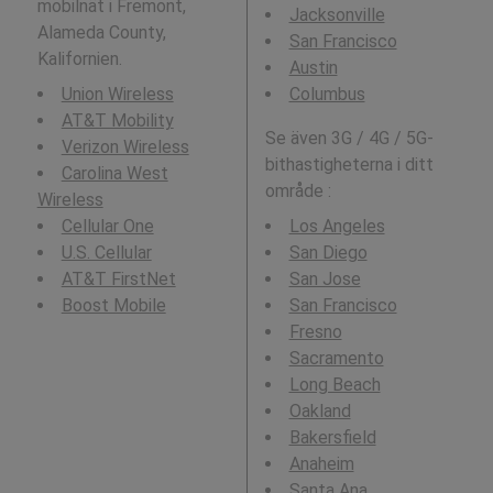
mobilnät i Fremont,
Jacksonville
Alameda County,
San Francisco
Kalifornien.
Austin
Union Wireless
Columbus
AT&T Mobility
Se även 3G / 4G / 5G-
Verizon Wireless
bithastigheterna i ditt
Carolina West
område :
Wireless
Cellular One
Los Angeles
U.S. Cellular
San Diego
AT&T FirstNet
San Jose
Boost Mobile
San Francisco
Fresno
Sacramento
Long Beach
Oakland
Bakersfield
Anaheim
Santa Ana