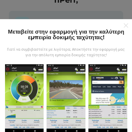
nPerf;
Μεταβείτε στην εφαρμογή για την καλύτερη
εμπειρία δοκιμής ταχύτητας!
Από πού προέρχονται τα δεδομένα;
Γιατί να συμβιβαστείτε με λιγότερα; Αποκτήστε την εφαρμογή μας
Τα δεδομένα συλλέγονται από δοκιμές που
για την απόλυτη εμπειρία δοκιμής ταχύτητας!
πραγματοποιούνται από χρήστες της εφαρμογής
nPerf. Αυτές είναι οι δοκιμές που διεξάγονται σε
πραγματικές συνθήκες, απευθείας στο πεδίο. Αν
θέλετε να συμμετάσχετε επίσης, το μόνο που έχετε
να κάνετε είναι να κατεβάσετε την εφαρμογή nPerf
στο smartphone σας.
Όσο περισσότερα δεδομένα
υπάρχουν, τόσο πιο ολοκληρωμένοι θα είναι οι
χάρτες!