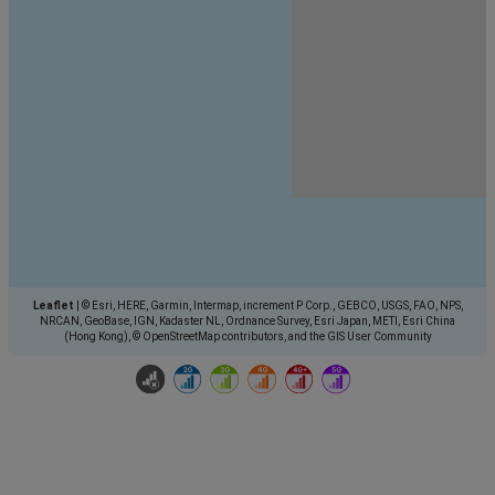
Leaflet
|
© Esri, HERE, Garmin, Intermap, increment P Corp., GEBCO, USGS, FAO, NPS,
NRCAN, GeoBase, IGN, Kadaster NL, Ordnance Survey, Esri Japan, METI, Esri China
(Hong Kong), © OpenStreetMap contributors, and the GIS User Community