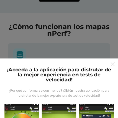
¿Cómo funcionan los mapas
nPerf?
¡Acceda a la aplicación para disfrutar de
¿De dónde provienen los datos?
la mejor experiencia en tests de
velocidad!
Las mediciones almacenadas son realizadas por los
usuarios de la aplicación nPerf. Son mediciones
¿Por qué conformarse con menos? ¡Obtén nuestra aplicación para
hechas en condiciones reales, directamente sobre el
disfrutar de la mejor experiencia de test de velocidad!
terreno. Si también quieres participar solo tienes que
descargar la aplicación nPerf en tu smartphone.
¡Cuantos más datos haya, más completos serán los
mapas!