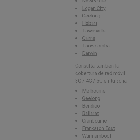
Newcastle
Logan City
Geelong
Hobart
Townsville
Cairns
Toowoomba
Darwin
Consulta también la
cobertura de red móvil
3G / 4G / 5G en tu zona:
Melbourne
Geelong
Bendigo
Ballarat
Cranbourne
Frankston East
Warrnambool