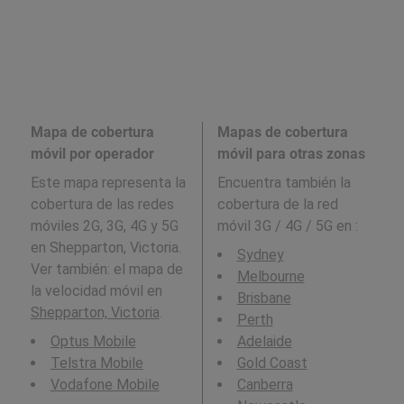
Mapa de cobertura
Mapas de cobertura
móvil por operador
móvil para otras zonas
Este mapa representa la
Encuentra también la
cobertura de las redes
cobertura de la red
móviles 2G, 3G, 4G y 5G
móvil 3G / 4G / 5G en
:
en Shepparton, Victoria.
Sydney
Ver también: el mapa de
Melbourne
la velocidad móvil en
Brisbane
Shepparton, Victoria
.
Perth
Optus Mobile
Adelaide
Telstra Mobile
Gold Coast
Vodafone Mobile
Canberra