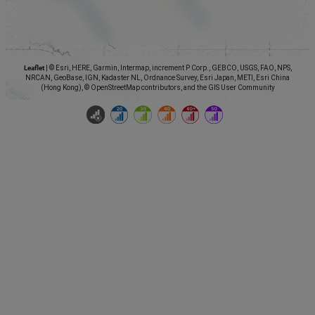
Leaflet
|
© Esri, HERE, Garmin, Intermap, increment P Corp., GEBCO, USGS, FAO, NPS,
NRCAN, GeoBase, IGN, Kadaster NL, Ordnance Survey, Esri Japan, METI, Esri China
(Hong Kong), © OpenStreetMap contributors, and the GIS User Community