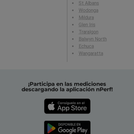
St Albans
Wodonga
Mildura
Glen Iris
Traralgon
Balwyn North
Echuca
Wangaratta
¡Participa en las mediciones
descargando la aplicación nPerf!