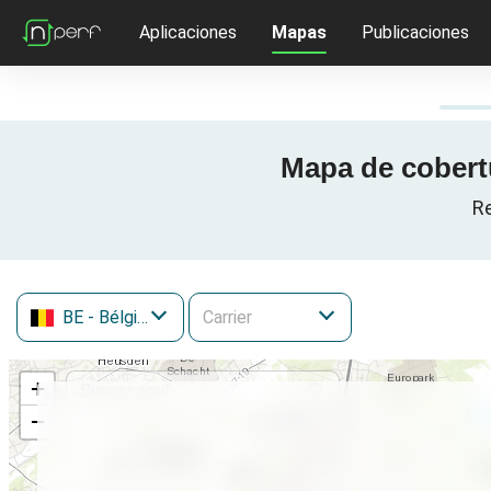
Aplicaciones
Mapas
Publicaciones
Mapa de cobertu
Re
BE
- Bélgica
+
−