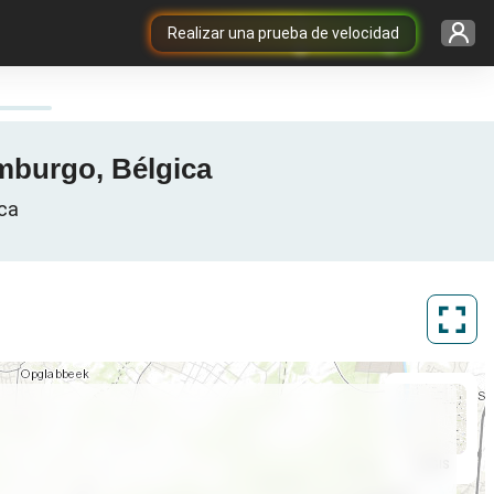
Realizar una prueba de velocidad
imburgo, Bélgica
ica
ArcGIS