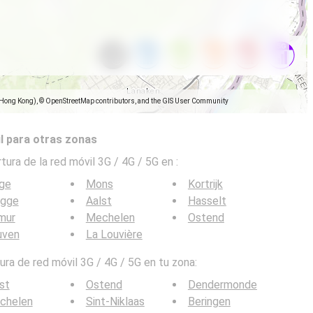
(Hong Kong), © OpenStreetMap contributors, and the GIS User Community
l para otras zonas
tura de la red móvil 3G / 4G / 5G en
:
ège
Mons
Kortrijk
ugge
Aalst
Hasselt
mur
Mechelen
Ostend
uven
La Louvière
ra de red móvil 3G / 4G / 5G en tu zona:
st
Ostend
Dendermonde
chelen
Sint-Niklaas
Beringen