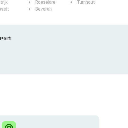
trijk
Roeselare
Turnhout
sselt
Beveren
Perf!