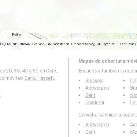
SGS, FAO, NPS, NRCAN, GeoBase, IGN, Kadaster NL, Ordnance Survey, Esri Japan, METI, Esri China 
Mapas de cobertura móvi
es 2G, 3G, 4G y 5G en Genk,
Encuentra también la cober
dad móvil en
Genk, Hasselt,
Brussels
Li
Antwerpen
Br
s
Gent
Na
Charleroi
Le
Consulta también la cobertu
Antwerpen
Aal
Gent
Me