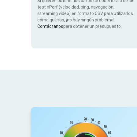
Si quieres obtener los datos de cobertura o de los
test nPerf (velocidad, ping, navegación,
streaming video) en formato CSV para utilizarlos
como quieras, ¡no hay ningún problema!
Contáctanos
para obtener un presupuesto.