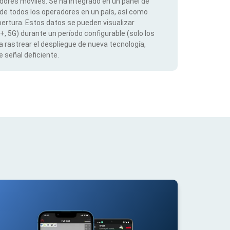
dores móviles. Se ha integrado en un panel de
 de todos los operadores en un país, así como
ertura. Estos datos se pueden visualizar
G+, 5G) durante un período configurable (solo los
 rastrear el despliegue de nueva tecnología,
 señal deficiente.