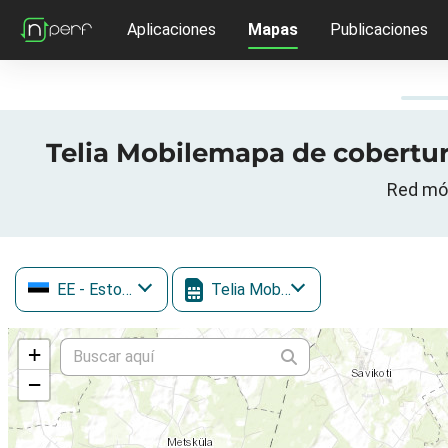
Aplicaciones
Mapas
Publicaciones
Telia Mobilemapa de cobertura 
Red móvi
EE
- Estonia
Telia Mobile
+
−