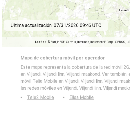
Última actualización:
07/31/2026 09:46 UTC
Leaflet
|
© Esri, HERE, Garmin, Intermap, increment P Corp., GEBCO, U
Mapa de cobertura móvil por operador
Este mapa representa la cobertura de la red móvil 2G,
en Viljandi, Viljandi linn, Viljandi maakond. Ver también
móvil
Telia Mobile
en Viljandi, Viljandi linn, Viljandi m
las redes móviles en Viljandi, Viljandi linn, Viljandi maak
Tele2 Mobile
Elisa Mobile