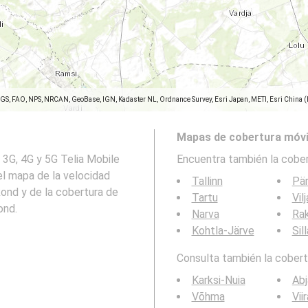
SGS, FAO, NPS, NRCAN, GeoBase, IGN, Kadaster NL, Ordnance Survey, Esri Japan, METI, Esri China 
Mapas de cobertura móvi
 3G, 4G y 5G Telia Mobile
Encuentra también la cober
: el mapa de la velocidad
Tallinn
Pä
aakond y de la cobertura de
Tartu
Vil
ond.
Narva
Ra
Kohtla-Järve
Sil
Consulta también la cobertu
Karksi-Nuia
Abj
Võhma
Vii