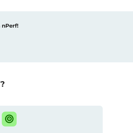
 nPerf!
f?