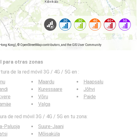
(Hong Kong), © OpenStreetMap contributors, and the GIS User Community
l para otras zonas
tura de la red móvil 3G / 4G / 5G en
:
rnu
Maardu
Haapsalu
jandi
Kuressaare
Jõhvi
kvere
Võru
Paide
lamäe
Valga
ra de red móvil 3G / 4G / 5G en tu zona:
a-Paluoja
Suure-Jaani
ratsi
Mõisaküla