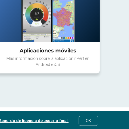
Aplicaciones móviles
Más información sobre la aplicación nPerf en
Android e iOS
Acuerdo de licencia de usuario final
.
OK