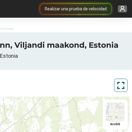
Realizar una prueba de velocidad
linn, Viljandi maakond, Estonia
, Estonia
ArcGIS