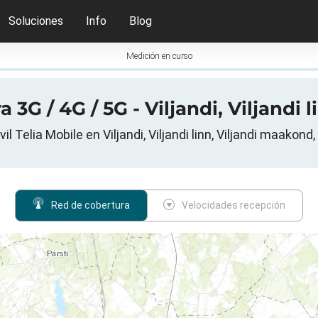
Soluciones
Info
Blog
Medición en curso
3G / 4G / 5G - Viljandi, Viljandi 
l Telia Mobile en Viljandi, Viljandi linn, Viljandi maakond
Red de cobertura
Velocidades recepción