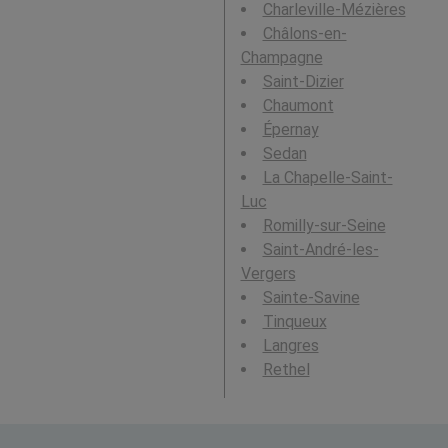
Charleville-Mézières
Châlons-en-
Champagne
Saint-Dizier
Chaumont
Épernay
Sedan
La Chapelle-Saint-
Luc
Romilly-sur-Seine
Saint-André-les-
Vergers
Sainte-Savine
Tinqueux
Langres
Rethel