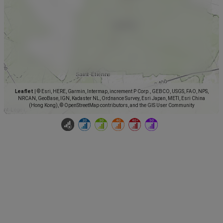
Leaflet
|
© Esri, HERE, Garmin, Intermap, increment P Corp., GEBCO, USGS, FAO, NPS,
NRCAN, GeoBase, IGN, Kadaster NL, Ordnance Survey, Esri Japan, METI, Esri China
(Hong Kong), © OpenStreetMap contributors, and the GIS User Community