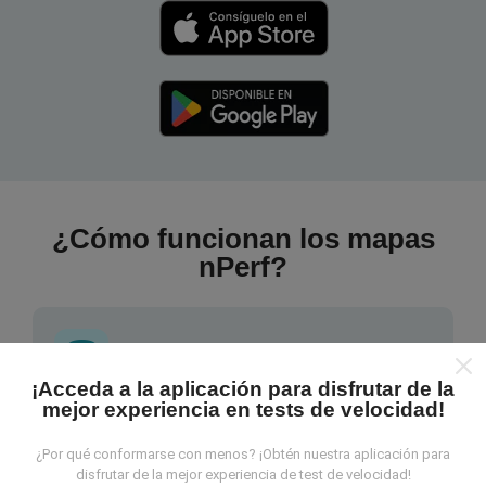
¿Cómo funcionan los mapas
nPerf?
¡Acceda a la aplicación para disfrutar de la
mejor experiencia en tests de velocidad!
¿De dónde provienen los datos?
¿Por qué conformarse con menos? ¡Obtén nuestra aplicación para
Las mediciones almacenadas son realizadas por los
disfrutar de la mejor experiencia de test de velocidad!