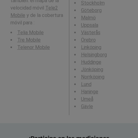
también: el mapa de la
Stockholm
velocidad móvil
Tele2
Göteborg
Mobile
y de la cobertura
Malmö
móvil para :
Uppsala
Telia Mobile
Västerås
Tre Mobile
Örebro
Telenor Mobile
Linköping
Helsingborg
Huddinge
Jönköping
Norrköping
Lund
Haninge
Umeå
Gävle