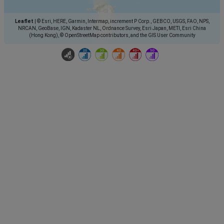
Leaflet
|
© Esri, HERE, Garmin, Intermap, increment P Corp., GEBCO, USGS, FAO, NPS,
NRCAN, GeoBase, IGN, Kadaster NL, Ordnance Survey, Esri Japan, METI, Esri China
(Hong Kong), © OpenStreetMap contributors, and the GIS User Community