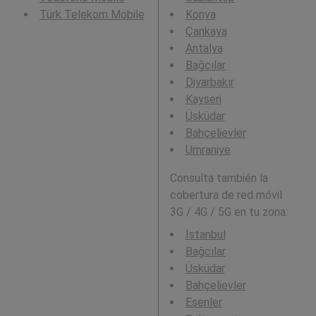
Türk Telekom Mobile
Konya
Çankaya
Antalya
Bağcılar
Diyarbakır
Kayseri
Üsküdar
Bahçelievler
Umraniye
Consulta también la
cobertura de red móvil
3G / 4G / 5G en tu zona:
İstanbul
Bağcılar
Üsküdar
Bahçelievler
Esenler