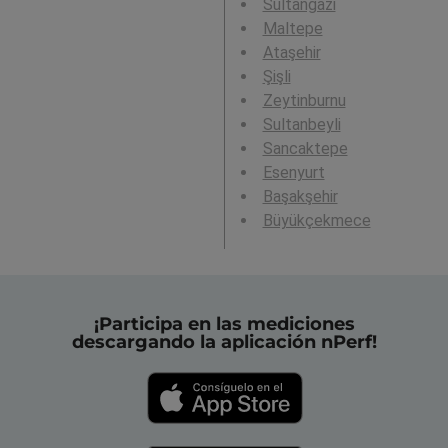
Sultangazi
Maltepe
Ataşehir
Şişli
Zeytinburnu
Sultanbeyli
Sancaktepe
Esenyurt
Başakşehir
Büyükçekmece
¡Participa en las mediciones
descargando la aplicación nPerf!