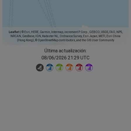
Leaflet
|
© Esri, HERE, Garmin, Intermap, increment P Corp., GEBCO, USGS, FAO, NPS,
NRCAN, GeoBase, IGN, Kadaster NL, Ordnance Survey, Esri Japan, METI, Esri China
(Hong Kong), © OpenStreetMap contributors, and the GIS User Community
Última actualización:
08/06/2026 21:29 UTC