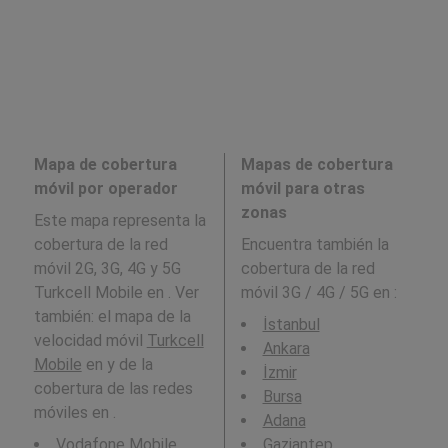
Mapa de cobertura
Mapas de cobertura
móvil por operador
móvil para otras
zonas
Este mapa representa la
cobertura de la red
Encuentra también la
móvil 2G, 3G, 4G y 5G
cobertura de la red
Turkcell Mobile en . Ver
móvil 3G / 4G / 5G en
:
también: el mapa de la
İstanbul
velocidad móvil
Turkcell
Ankara
Mobile
en y de la
İzmir
cobertura de las redes
Bursa
móviles en .
Adana
Vodafone Mobile
Gaziantep