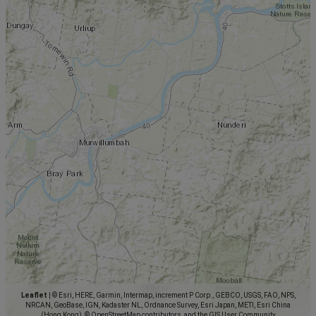
Leaflet
|
© Esri, HERE, Garmin, Intermap, increment P Corp., GEBCO, USGS, FAO, NPS,
NRCAN, GeoBase, IGN, Kadaster NL, Ordnance Survey, Esri Japan, METI, Esri China
(Hong Kong), © OpenStreetMap contributors, and the GIS User Community