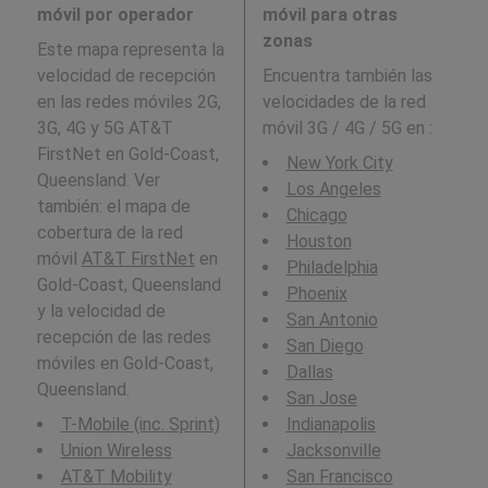
móvil por operador
móvil para otras
zonas
Este mapa representa la
velocidad de recepción
Encuentra también las
en las redes móviles 2G,
velocidades de la red
3G, 4G y 5G AT&T
móvil 3G / 4G / 5G en
:
FirstNet en Gold-Coast,
New York City
Queensland. Ver
Los Angeles
también: el mapa de
Chicago
cobertura de la red
Houston
móvil
AT&T FirstNet
en
Philadelphia
Gold-Coast, Queensland
Phoenix
y la velocidad de
San Antonio
recepción de las redes
San Diego
móviles en Gold-Coast,
Dallas
Queensland.
San Jose
T-Mobile (inc. Sprint)
Indianapolis
Union Wireless
Jacksonville
AT&T Mobility
San Francisco