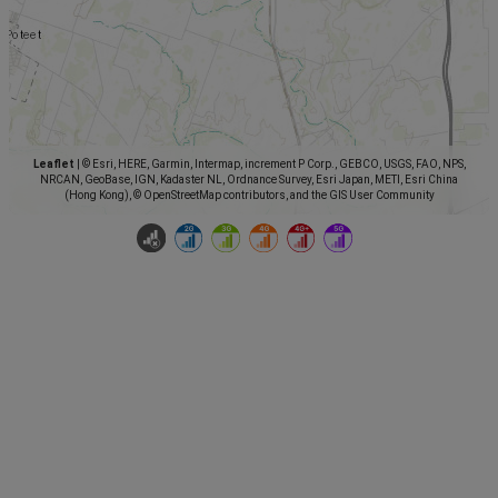
Leaflet
|
© Esri, HERE, Garmin, Intermap, increment P Corp., GEBCO, USGS, FAO, NPS,
NRCAN, GeoBase, IGN, Kadaster NL, Ordnance Survey, Esri Japan, METI, Esri China
(Hong Kong), © OpenStreetMap contributors, and the GIS User Community