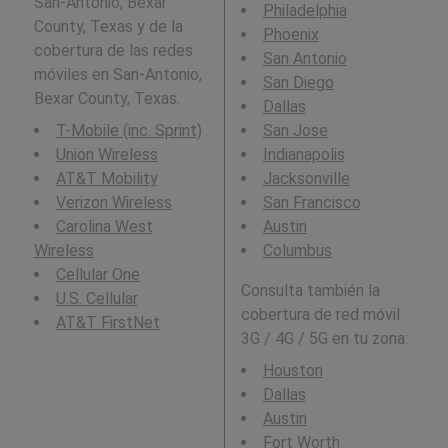
San-Antonio, Bexar
Philadelphia
County, Texas y de la
Phoenix
cobertura de las redes
San Antonio
móviles en San-Antonio,
San Diego
Bexar County, Texas.
Dallas
T-Mobile (inc. Sprint)
San Jose
Union Wireless
Indianapolis
AT&T Mobility
Jacksonville
Verizon Wireless
San Francisco
Carolina West
Austin
Wireless
Columbus
Cellular One
Consulta también la
U.S. Cellular
cobertura de red móvil
AT&T FirstNet
3G / 4G / 5G en tu zona:
Houston
Dallas
Austin
Fort Worth