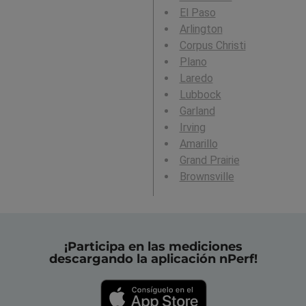
El Paso
Arlington
Corpus Christi
Plano
Laredo
Lubbock
Garland
Irving
Amarillo
Grand Prairie
Brownsville
¡Participa en las mediciones
descargando la aplicación nPerf!