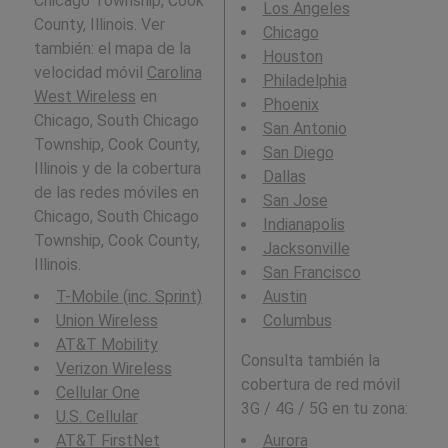
Chicago Township, Cook
Los Angeles
County, Illinois. Ver
Chicago
también: el mapa de la
Houston
velocidad móvil
Carolina
Philadelphia
West Wireless
en
Phoenix
Chicago, South Chicago
San Antonio
Township, Cook County,
San Diego
Illinois y de la cobertura
Dallas
de las redes móviles en
San Jose
Chicago, South Chicago
Indianapolis
Township, Cook County,
Jacksonville
Illinois.
San Francisco
T-Mobile (inc. Sprint)
Austin
Union Wireless
Columbus
AT&T Mobility
Consulta también la
Verizon Wireless
cobertura de red móvil
Cellular One
3G / 4G / 5G en tu zona:
U.S. Cellular
AT&T FirstNet
Aurora