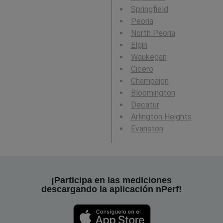
Springfield
Peoria
North Peoria
Elgin
Waukegan
Cicero
Champaign
Bloomington
Decatur
Arlington Heights
Evanston
¡Participa en las mediciones
descargando la aplicación nPerf!