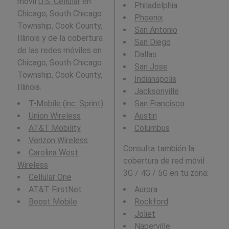
móvil
U.S. Cellular
en
Philadelphia
Chicago, South Chicago
Phoenix
Township, Cook County,
San Antonio
Illinois y de la cobertura
San Diego
de las redes móviles en
Dallas
Chicago, South Chicago
San Jose
Township, Cook County,
Indianapolis
Illinois.
Jacksonville
T-Mobile (inc. Sprint)
San Francisco
Union Wireless
Austin
AT&T Mobility
Columbus
Verizon Wireless
Consulta también la
Carolina West
cobertura de red móvil
Wireless
3G / 4G / 5G en tu zona:
Cellular One
AT&T FirstNet
Aurora
Boost Mobile
Rockford
Joliet
Naperville