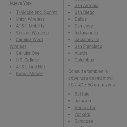
Nueva York
.
San Antonio
T-Mobile (inc. Sprint)
San Diego
Union Wireless
Dallas
AT&T Mobility
San Jose
Verizon Wireless
Indianapolis
Carolina West
Jacksonville
Wireless
San Francisco
Cellular One
Austin
U.S. Cellular
Columbus
AT&T FirstNet
Consulta también la
Boost Mobile
cobertura de red móvil
3G / 4G / 5G en tu zona:
Buffalo
Jamaica
Rochester
Yonkers
Syracuse