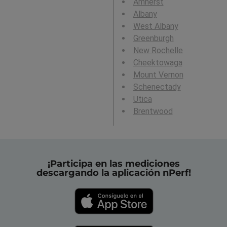
Amherst
Albany
West Albany
Greenburgh
New Rochelle
Cheektowaga
Mount Vernon
Schenectady
Utica
Brentwood
¡Participa en las mediciones
descargando la aplicación nPerf!