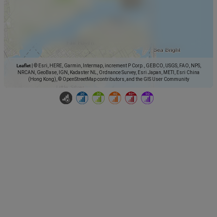
Leaflet
|
© Esri, HERE, Garmin, Intermap, increment P Corp., GEBCO, USGS, FAO, NPS,
NRCAN, GeoBase, IGN, Kadaster NL, Ordnance Survey, Esri Japan, METI, Esri China
(Hong Kong), © OpenStreetMap contributors, and the GIS User Community