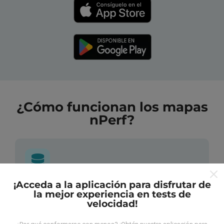
¿Cómo funcionan los mapas
nPerf?
¡Acceda a la aplicación para disfrutar de
¿De dónde provienen los datos?
la mejor experiencia en tests de
velocidad!
Las mediciones almacenadas son realizadas por los
usuarios de la aplicación nPerf. Son mediciones