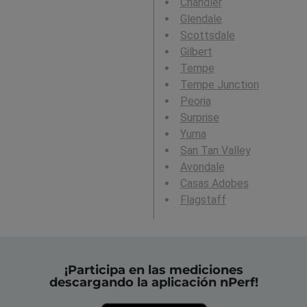
Chandler
Glendale
Scottsdale
Gilbert
Tempe
Tempe Junction
Peoria
Surprise
Yuma
San Tan Valley
Avondale
Casas Adobes
Flagstaff
¡Participa en las mediciones
descargando la aplicación nPerf!