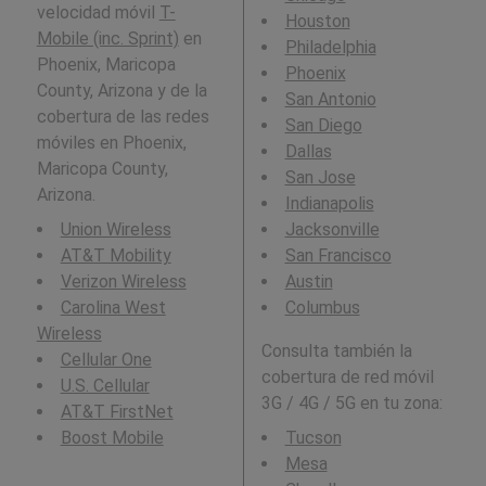
velocidad móvil
T-
Houston
Mobile (inc. Sprint)
en
Philadelphia
Phoenix, Maricopa
Phoenix
County, Arizona y de la
San Antonio
cobertura de las redes
San Diego
móviles en Phoenix,
Dallas
Maricopa County,
San Jose
Arizona.
Indianapolis
Union Wireless
Jacksonville
AT&T Mobility
San Francisco
Verizon Wireless
Austin
Carolina West
Columbus
Wireless
Consulta también la
Cellular One
cobertura de red móvil
U.S. Cellular
3G / 4G / 5G en tu zona:
AT&T FirstNet
Boost Mobile
Tucson
Mesa