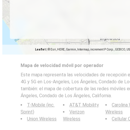
Leaflet
|
© Esri, HERE, Garmin, Intermap, increment P Corp., GEBCO, U
Mapa de velocidad móvil por operador
Este mapa representa las velocidades de recepción en
4G y 5G en Los-Angeles, Los Ángeles, Condado de Los 
también: el mapa de cobertura de las redes móviles 
Ángeles, Condado de Los Ángeles, California.
T-Mobile (inc.
AT&T Mobility
Carolina
Sprint)
Verizon
Wireless
Union Wireless
Wireless
Cellular