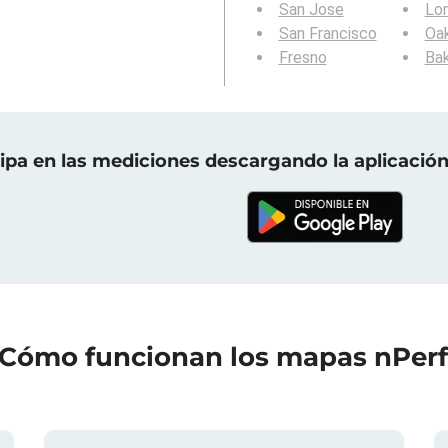
San Jose
Lo
San Francisco
Oa
Fresno
Bak
cipa en las mediciones descargando la aplicación
Cómo funcionan los mapas nPer