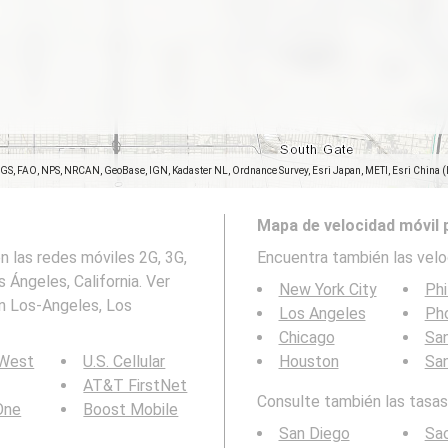
SGS, FAO, NPS, NRCAN, GeoBase, IGN, Kadaster NL, Ordnance Survey, Esri Japan, METI, Esri China 
Mapa de velocidad móvil 
 las redes móviles 2G, 3G,
Encuentra también las velo
Ángeles, California. Ver
New York City
Phi
en Los-Angeles, Los
Los Angeles
Ph
Chicago
San
 West
U.S. Cellular
Houston
Sa
AT&T FirstNet
Consulte también las tasas 
 One
Boost Mobile
San Diego
Sa