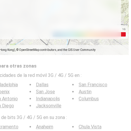
(Hong Kong), © OpenStreetMap contributors, and the GIS User Community
para otras zonas
cidades de la red móvil 3G / 4G / 5G en
:
ladelphia
Dallas
San Francisco
oenix
San Jose
Austin
 Antonio
Indianapolis
Columbus
n Diego
Jacksonville
de bits 3G / 4G / 5G en su zona :
cramento
Anaheim
Chula Vista