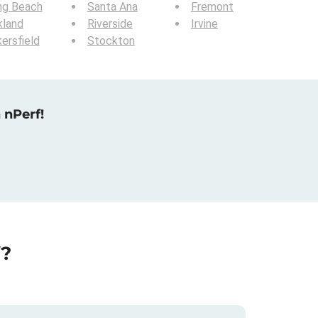
ng Beach
Santa Ana
Fremont
kland
Riverside
Irvine
ersfield
Stockton
 nPerf!
f?