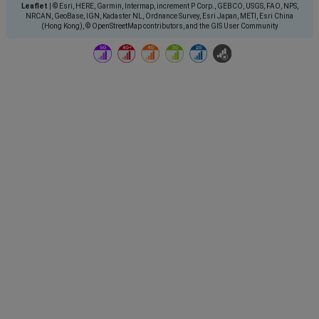
Leaflet
|
© Esri, HERE, Garmin, Intermap, increment P Corp., GEBCO, USGS, FAO, NPS,
NRCAN, GeoBase, IGN, Kadaster NL, Ordnance Survey, Esri Japan, METI, Esri China
(Hong Kong), © OpenStreetMap contributors, and the GIS User Community