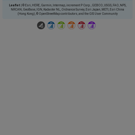
Leaflet
|
© Esri, HERE, Garmin, Intermap, increment P Corp., GEBCO, USGS, FAO, NPS,
NRCAN, GeoBase, IGN, Kadaster NL, Ordnance Survey, Esri Japan, METI, Esri China
(Hong Kong), © OpenStreetMap contributors, and the GIS User Community