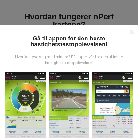
Hvordan fungerer nPerf
kartene?
Gå til appen for den beste
hastighetstestopplevelsen!
Hvorfor nøye seg med mindre? Få appen vår for den ultimate
hastighetstestopplevelsen!
Hvor kommer dataene fra?
Dataene blir samlet inn fra tester utført av brukere av
nPerf-appen. Dette er tester utført under reelle
forhold, direkte i felt. Hvis du også vil involvere deg, er
alt du trenger å gjøre å laste ned nPerf-appen til
smarttelefonen.
Jo flere data det er, jo mer
omfattende blir kartene!