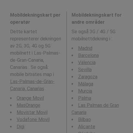
Mobildekningskart per
Mobildekningskart for
operatør
andre områder
Dette kartet
Se også 3G / 4G / 5G
representerer dekningen
mobilnettdekning i
:
av 2G, 3G, 4G og 5G
Madrid
mobilnett i Las-Palmas-
Barcelona
de-Gran-Canaria,
Valencia
Canarias . Se også:
Sevilla
mobile bitrates map i
Zaragoza
Las-Palmas-de-Gran-
Málaga
Canaria, Canarias
.
Murcia
Orange Movil
Palma
MasOrange
Las Palmas de Gran
Movistar Movil
Canaria
Vodafone Movil
Bilbao
Digi
Alicante