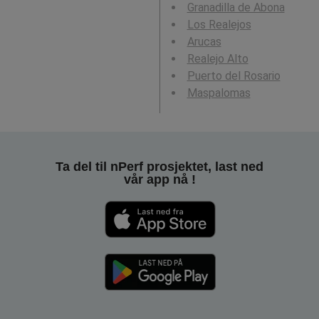
Granadilla de Abona
Los Realejos
Arucas
Realejo Alto
Puerto del Rosario
Maspalomas
Ta del til nPerf prosjektet, last ned
vår app nå !