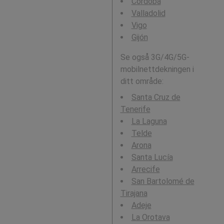
Córdoba
Valladolid
Vigo
Gijón
Se også 3G/4G/5G-
mobilnettdekningen i
ditt område:
Santa Cruz de
Tenerife
La Laguna
Telde
Arona
Santa Lucía
Arrecife
San Bartolomé de
Tirajana
Adeje
La Orotava