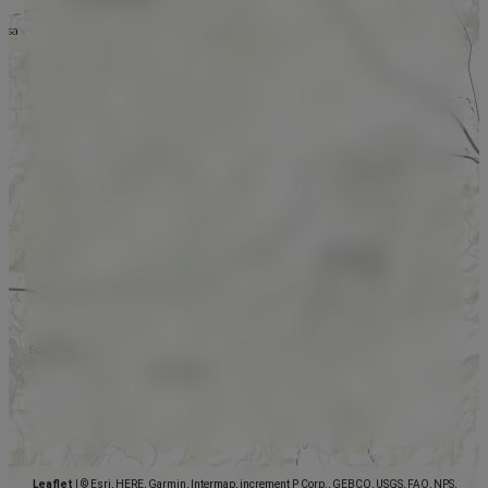
Leaflet
|
© Esri, HERE, Garmin, Intermap, increment P Corp., GEBCO, USGS, FAO, NPS,