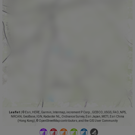
Leaflet
|
© Esri, HERE, Garmin, Intermap, increment P Corp., GEBCO, USGS, FAO, NPS,
NRCAN, GeoBase, IGN, Kadaster NL, Ordnance Survey, Esri Japan, METI, Esri China
(Hong Kong), © OpenStreetMap contributors, and the GIS User Community