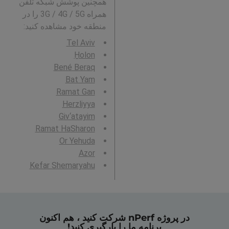
همچنین پوشش شبکه تلفن
همراه 3G / 4G / 5G را در
منطقه خود مشاهده کنید:
Tel Aviv
H̱olon
Bené Beraq
Bat Yam
Ramat Gan
Herzliyya
Giv‘atayim
Ramat HaSharon
Or Yehuda
Azor
Kefar Shemaryahu
در پروژه nPerf شرکت کنید ، هم اکنون
برنامه ما را بارگیری کنید!