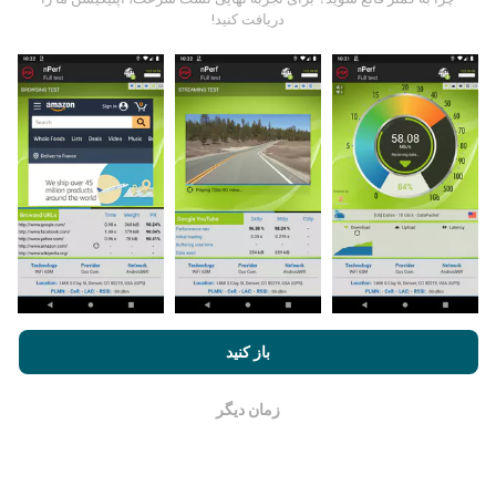
داده ها از آزمایشاتی که توسط کاربران برنامه nPerf انجام
دریافت کنید!
شده است ، جمع آوری می شود. اینها آزمایشاتی است که در
شرایط واقعی و بطور مستقیم در زمینه انجام می شود. اگر
علاقه به شرکت دارید ، تمام کاری که باید انجام دهید اینست که
برنامه nPerf را روی تلفن هوشمند خود بارگیری کنید.
هرچه
اطلاعات بیشتری وجود داشته باشد ، نقشه ها جامع تر خواهد
بود!
چگونه به روزرسانی ها ساخته شده اند؟
با مرور nPerf.com ، شما با
قوانین استفاده کوکی‌ها و حریم خصوصی
و
باز کنید
همچنین تست nPerf ما
توافقنامه مجوز کاربر نهایی
موافقت می‌کنید.
نقشه های پوشش شبکه به طور خودکار توسط یک ربات هر
ساعت به روز می شوند. نقشه های سرعت
هر 15 دقیقه به
زمان دیگر
روز می شوند
. داده ها به مدت دو سال نمایش داده می شوند.
خوب است
بعد از گذشت دو سال ، قدیمی ترین داده ها یک بار در ماه از
نقشه ها حذف می شوند.