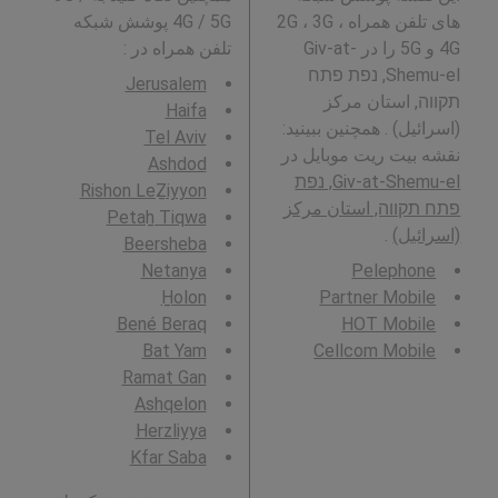
های تلفن همراه 2G ، 3G ،
4G / 5G پوشش شبکه
4G و 5G را در Giv-at-
تلفن همراه در
:
Shemu-el, נפת פתח
Jerusalem
תקווה, استان مرکز
Haifa
(اسرائیل) . همچنین ببینید:
Tel Aviv
نقشه بیت ریت موبایل در
Ashdod
Giv-at-Shemu-el, נפת
Rishon LeẔiyyon
פתח תקווה, استان مرکز
Petaẖ Tiqwa
(اسرائیل)
.
Beersheba
Netanya
Pelephone
H̱olon
Partner Mobile
Bené Beraq
HOT Mobile
Bat Yam
Cellcom Mobile
Ramat Gan
Ashqelon
Herzliyya
Kfar Saba