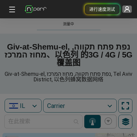
进行速度测试
测量中
Giv-at-Shemu-el, נפת פתח תקווה,
מחוז המרכז、以色列 的3G / 4G / 5G
覆盖图
Giv-at-Shemu-el, נפת פתח תקווה, מחוז המרכז, Tel Aviv
District, 以色列蜂窝数据网络
IL