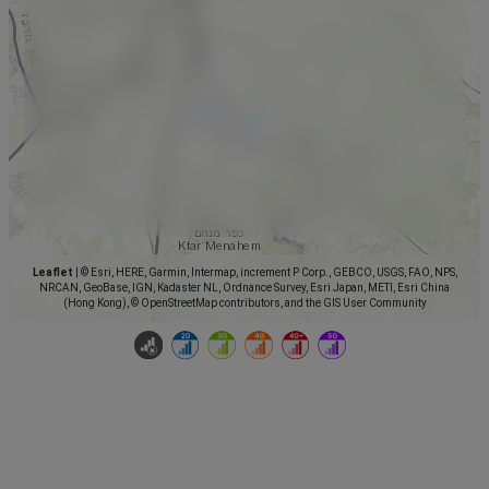
Leaflet
|
© Esri, HERE, Garmin, Intermap, increment P Corp., GEBCO, USGS, FAO, NPS,
NRCAN, GeoBase, IGN, Kadaster NL, Ordnance Survey, Esri Japan, METI, Esri China
(Hong Kong), © OpenStreetMap contributors, and the GIS User Community