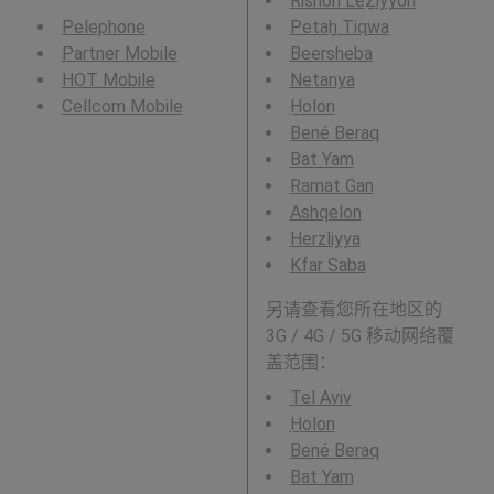
Rishon LeẔiyyon
Pelephone
Petaẖ Tiqwa
Partner Mobile
Beersheba
HOT Mobile
Netanya
Cellcom Mobile
H̱olon
Bené Beraq
Bat Yam
Ramat Gan
Ashqelon
Herzliyya
Kfar Saba
另请查看您所在地区的
3G / 4G / 5G 移动网络覆
盖范围：
Tel Aviv
H̱olon
Bené Beraq
Bat Yam