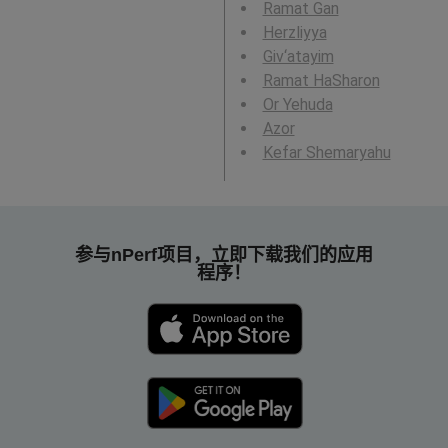
Ramat Gan
Herzliyya
Giv‘atayim
Ramat HaSharon
Or Yehuda
Azor
Kefar Shemaryahu
参与nPerf项目，立即下载我们的应用
程序！