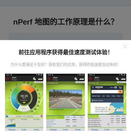
nPerf 地图的工作原理是什么？
前往应用程序获得最佳速度测试体验！
数据从哪里来？
为什么要满足于现状？获取我们的应用，获得终极速度测试体验！
数据是从nPerf应用程序用户执行的测试中收集的。这些
是在真实条件下直接在现场进行的测试。如果您也想参
与其中，只需将nPerf应用程序下载到智能手机上即可。
数据越多，地图将越全面！