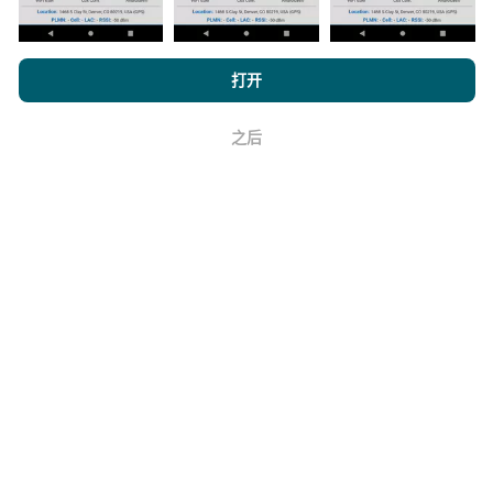
如何进行更新？
浏览 nPerf.com，
隐私和 Cookie 使用政策
以及我们的 nPerf 测试
打开
机器人每小时会自动更新网络覆盖图。速度图每15分钟
最终用户许可协议
。
更新一次
。数据显示两年。两年后，每月一次从地图中
删除最旧的数据。
之后
好
它的可靠性和准确性如何？
测试是在用户的设备上进行的。地理位置精度取决于测
试时GPS信号的接收质量。对于覆盖率数据，我们仅保
留最大地理位置
精度为50米
。对于下载比特率，此阈值
上限为200米。