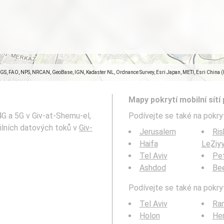
SGS, FAO, NPS, NRCAN, GeoBase, IGN, Kadaster NL, Ordnance Survey, Esri Japan, METI, Esri China 
Mapy pokrytí mobilní sítí 
4G a 5G v Giv-at-Shemu-el,
Podívejte se také na pokryt
pa mobilních datových toků v
Giv-
Jerusalem
Ris
Haifa
LeẔiy
Tel Aviv
Pe
Ashdod
Be
Podívejte se také na pokryt
Tel Aviv
Ra
H̱olon
Her