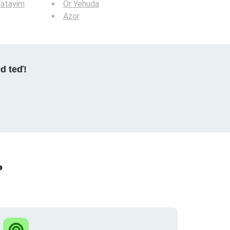
‘atayim
Or Yehuda
Azor
ed teď!
?