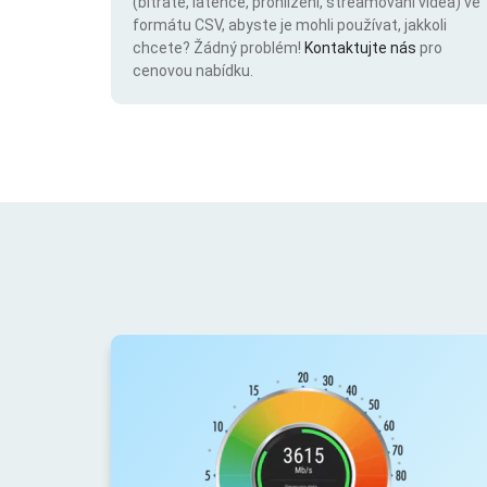
(bitrate, latence, prohlížení, streamování videa) ve
formátu CSV, abyste je mohli používat, jakkoli
chcete? Žádný problém!
Kontaktujte nás
pro
cenovou nabídku.