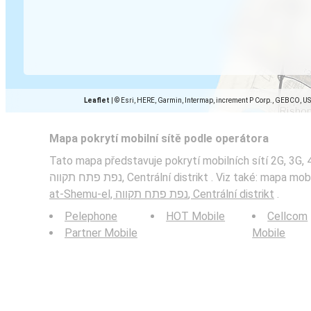
Leaflet
|
© Esri, HERE, Garmin, Intermap, increment P Corp., GEBCO, U
Mapa pokrytí mobilní sítě podle operátora
Tato mapa představuje pokrytí mobilních sítí 2G, 3G, 
נפת פתח תקווה, Centrální distrikt . Viz také: ma
at-Shemu-el, נפת פתח תקווה, Centrální distrikt
.
Pelephone
HOT Mobile
Cellcom
Partner Mobile
Mobile