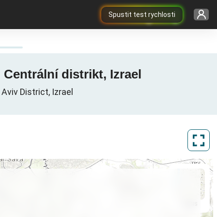
Spustit test rychlosti
apa pokrytí 3G / 4G / 5G v Giv-at-Shemu-el, נפת פתח תקווה, Centrální distrikt, Izrael
 Centrální distrikt, Tel Aviv District, Izrael
ArcGIS