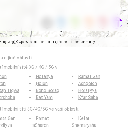
(Hong Kong), © OpenStreetMap contributors, and the GIS User Community
pro jiné oblasti
í mobilní sítě 3G / 4G / 5G v
:
hon
Netanya
Ramat Gan
yon
H̱olon
Ashqelon
taẖ Tiqwa
Bené Beraq
Herzliyya
ersheba
Bat Yam
Kfar Saba
í mobilní sítí 3G/4G/5G ve vaší oblasti:
mat Gan
Ramat
Kefar
zliyya
HaSharon
Shemaryahu