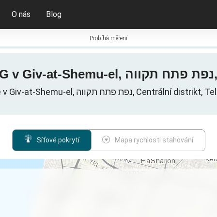
O nás
Blog
Probíhá měření
M
Mobilní datové sítě v Giv-at-Shemu-el, נפת פתח תקווה,
Síťové pokrytí
Mapa rychlosti stahování