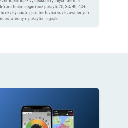
v zemi, přístup k výsledkům rychlých testů a
trů pro technologie (bez pokrytí, 2G, 3G, 4G, 4G+,
 to skvělý nástroj pro testování nově zaváděných
s nedostatečným pokrytím signálu.