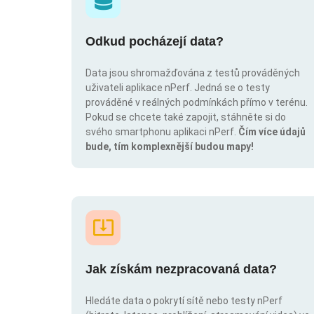
Odkud pocházejí data?
Data jsou shromažďována z testů prováděných
uživateli aplikace nPerf. Jedná se o testy
prováděné v reálných podmínkách přímo v terénu.
Pokud se chcete také zapojit, stáhněte si do
svého smartphonu aplikaci nPerf.
Čím více údajů
bude, tím komplexnější budou mapy!
Jak získám nezpracovaná data?
Hledáte data o pokrytí sítě nebo testy nPerf