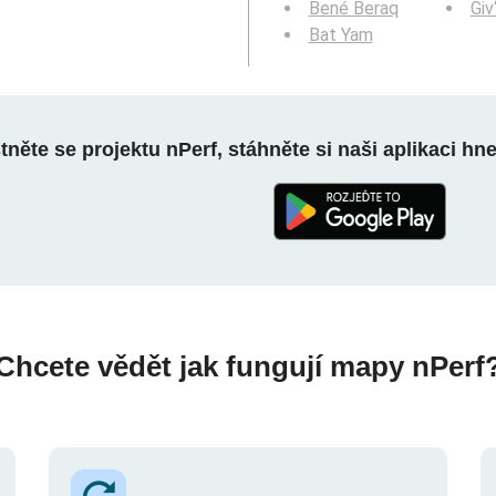
Bené Beraq
Giv
Bat Yam
něte se projektu nPerf, stáhněte si naši aplikaci hn
Chcete vědět jak fungují mapy nPerf