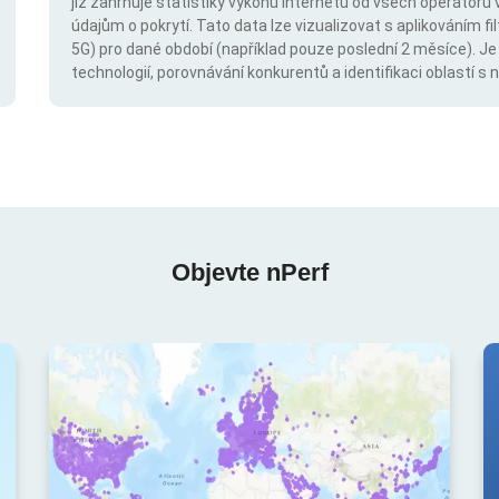
již zahrnuje statistiky výkonu internetu od všech operátorů 
údajům o pokrytí. Tato data lze vizualizovat s aplikováním fil
5G) pro dané období (například pouze poslední 2 měsíce). Je
technologií, porovnávání konkurentů a identifikaci oblastí 
Objevte nPerf