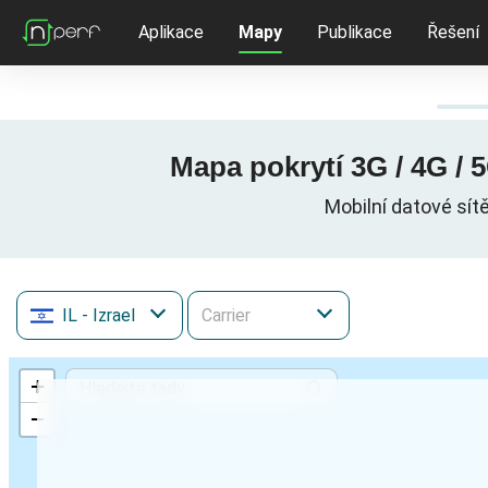
Aplikace
Mapy
Publikace
Řešení
IL
- Izrael
+
−