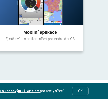
Mobilní aplikace
Zjistěte více o aplikaci nPerf pro Android a iOS
u s koncovým uživatelem
pro testy nPerf.
OK