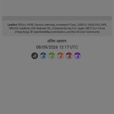
Leaflet
|
© Esri, HERE, Garmin, Intermap, increment P Corp., GEBCO, USGS, FAO, NPS,
NRCAN, GeoBase, IGN, Kadaster NL, Ordnance Survey, Esri Japan, METI, Esri China
(Hong Kong), © OpenStreetMap contributors, and the GIS User Community
अंतिम अद्यतन:
08/09/2026 13:17 UTC