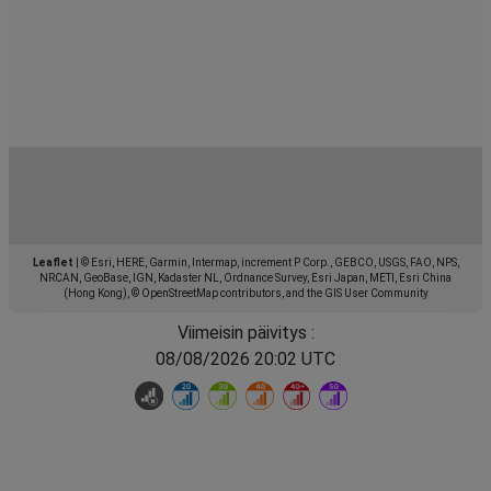
Leaflet
|
© Esri, HERE, Garmin, Intermap, increment P Corp., GEBCO, USGS, FAO, NPS,
NRCAN, GeoBase, IGN, Kadaster NL, Ordnance Survey, Esri Japan, METI, Esri China
(Hong Kong), © OpenStreetMap contributors, and the GIS User Community
Viimeisin päivitys :
08/08/2026 20:02 UTC