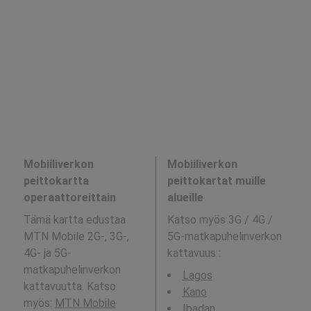
Mobiiliverkon
Mobiiliverkon
peittokartta
peittokartat muille
operaattoreittain
alueille
Tämä kartta edustaa
Katso myös 3G / 4G /
MTN Mobile 2G-, 3G-,
5G-matkapuhelinverkon
4G- ja 5G-
kattavuus
:
matkapuhelinverkon
Lagos
kattavuutta. Katso
Kano
myös:
MTN Mobile
Ibadan