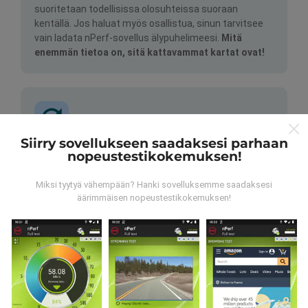
suoritetaan todellisissa olosuhteissa suoraan
kentällä. Jos haluat myös osallistua, sinun tarvitsee
vain ladata nPerf-sovellus älypuhelimeesi.
Mitä
enemmän tietoa on, sitä kattavammat kartat ovat!
Siirry sovellukseen saadaksesi parhaan
nopeustestikokemuksen!
Kuinka päivitykset tehdään?
Miksi tyytyä vähempään? Hanki sovelluksemme saadaksesi
Botti päivittää verkon kattavuuskartat
äärimmäisen nopeustestikokemuksen!
automaattisesti tunnin välein. Nopeuskarttoja
päivitetään
15 minuutin välein
. Tiedot näytetään
kahden vuoden ajan. Kahden vuoden kuluttua
vanhimmat tiedot poistetaan kartoista kerran
kuukaudessa.