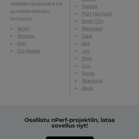
mobiilibittinopeuskartta
Kaduna
ja mobiiliverkkojen
Port Harcourt
kattavuus.
Benin City
Airtel
Maiduguri
9mobile
Zaria
ntel
Aba
Glo Mobile
Jos
Ilorin
Oyo
Enugu
Abeokuta
Abuja
Osallistu nPerf-projektiin, lataa
sovellus nyt!