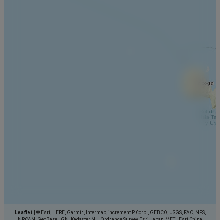
Leaflet
|
© Esri, HERE, Garmin, Intermap, increment P Corp., GEBCO, USGS, FAO, NPS,
NRCAN, GeoBase, IGN, Kadaster NL, Ordnance Survey, Esri Japan, METI, Esri China