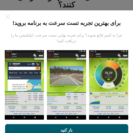
کنند؟
برای بهترین تجربه تست سرعت به برنامه بروید!
چرا به کمتر قانع شوید؟ برای تجربه نهایی تست سرعت، اپلیکیشن ما را
دریافت کنید!
داده ها از کجا آمده است؟
داده ها از آزمایشاتی که توسط کاربران برنامه nPerf انجام
شده است ، جمع آوری می شود. اینها آزمایشاتی است که در
شرایط واقعی و بطور مستقیم در زمینه انجام می شود. اگر
علاقه به شرکت دارید ، تمام کاری که باید انجام دهید اینست که
برنامه nPerf را روی تلفن هوشمند خود بارگیری کنید.
هرچه
اطلاعات بیشتری وجود داشته باشد ، نقشه ها جامع تر خواهد
بود!
با مرور nPerf.com ، شما با
قوانین استفاده کوکی‌ها و حریم خصوصی
و
باز کنید