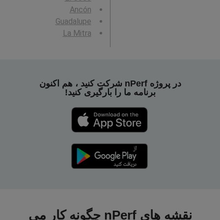
Ancón
Guadalupe
La Mitra
در پروژه nPerf شرکت کنید ، هم اکنون
برنامه ما را بارگیری کنید!
نقشه های nPerf چگونه کار می