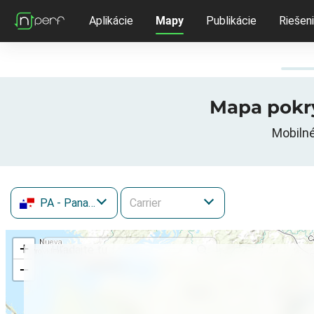
Aplikácie
Mapy
Publikácie
Riešen
Mapa pokry
Mobilné
PA
- Panama
+
−