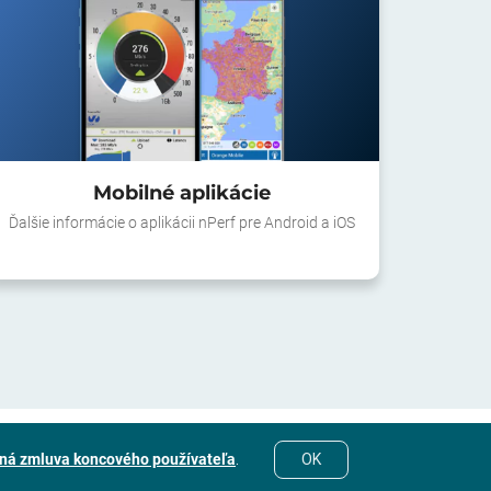
Mobilné aplikácie
Ďalšie informácie o aplikácii nPerf pre Android a iOS
ná zmluva koncového používateľa
.
OK