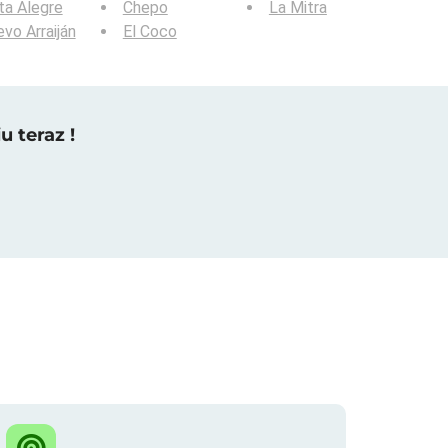
ta Alegre
Chepo
La Mitra
vo Arraiján
El Coco
u teraz !