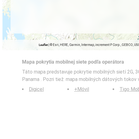
Leaflet
|
© Esri, HERE, Garmin, Intermap, increment P Corp., GEBCO, US
Mapa pokrytia mobilnej siete podľa operátora
Táto mapa predstavuje pokrytie mobilných sietí 2G, 3G,
Panama . Pozri tiež: mapa mobilných dátových tokov
Digicel
+Móvil
Tigo Mob