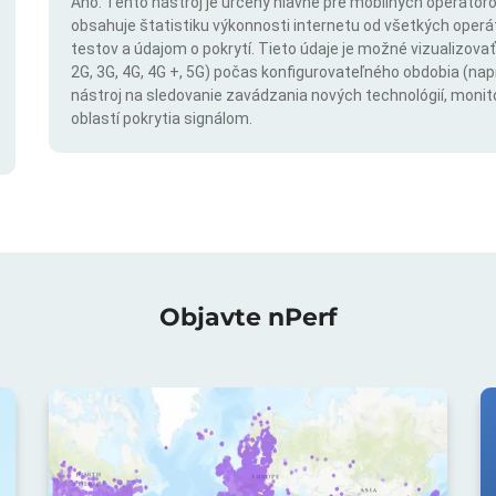
Áno. Tento nástroj je určený hlavne pre mobilných operátorov
obsahuje štatistiku výkonnosti internetu od všetkých operáto
testov a údajom o pokrytí. Tieto údaje je možné vizualizovať 
2G, 3G, 4G, 4G +, 5G) počas konfigurovateľného obdobia (napr
nástroj na sledovanie zavádzania nových technológií, monit
oblastí pokrytia signálom.
Objavte nPerf