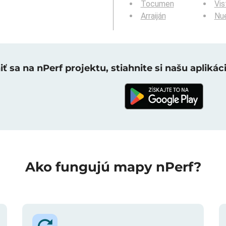
Tocumen
Vis
Arraiján
Nue
ť sa na nPerf projektu, stiahnite si našu aplikáci
Ako fungujú mapy nPerf?