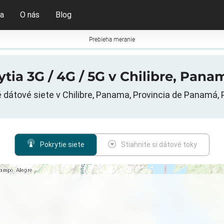
ia
O nás
Blog
Prebieha meranie
tia 3G / 4G / 5G v Chilibre, Pan
 dátové siete v Chilibre, Panama, Provincia de Panamá
Pokrytie siete
Stiahnite si dátové toky