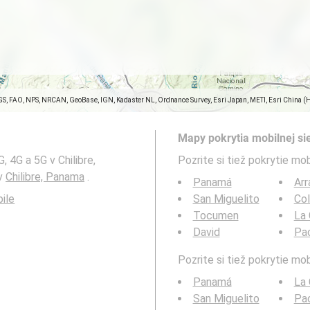
GS, FAO, NPS, NRCAN, GeoBase, IGN, Kadaster NL, Ordnance Survey, Esri Japan, METI, Esri China (
Mapy pokrytia mobilnej sie
 4G a 5G v Chilibre,
Pozrite si tiež pokrytie mob
 v
Chilibre, Panama
.
Panamá
Arr
ile
San Miguelito
Co
Tocumen
La 
David
Pa
Pozrite si tiež pokrytie mo
Panamá
La 
San Miguelito
Pa