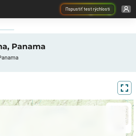
Пspustiť test rýchlosti
ama, Panama
, Panama
ArcGIS