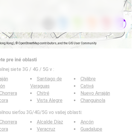
Hong Kong), © OpenStreetMap contributors, and the GIS User Community
te pre iné oblasti
ilnej siete 3G / 4G / 5G v
:
aiján
Santiago de
Chilibre
lón
Veraguas
Cativá
Chorrera
Chitré
Nuevo Arraiján
cora
Vista Alegre
Changuinola
bilnou sieťou 3G/4G/5G vo vašej oblasti:
Chorrera
Alcalde Díaz
Ancón
cora
Veracruz
Guadalupe