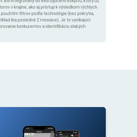
. Bol integrovaný do existujúceho kokpitu, ktorý už
rov v krajine, ako aj prístup k výsledkom rýchlych
použitím filtrov podľa technológie (bez pokrytia,
íklad iba posledné 2 mesiace). Je to vynikajúci
orovanie konkurentov a identifikáciu slabých