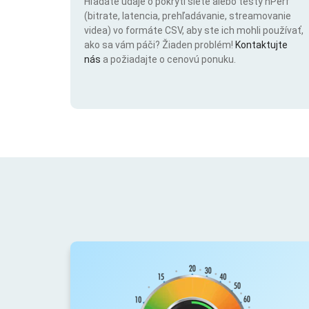
Hľadáte údaje o pokrytí siete alebo testy nPerf
(bitrate, latencia, prehľadávanie, streamovanie
videa) vo formáte CSV, aby ste ich mohli používať,
ako sa vám páči? Žiaden problém!
Kontaktujte
nás
a požiadajte o cenovú ponuku.