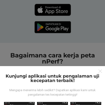
Bagaimana cara kerja peta
nPerf?
Kunjungi aplikasi untuk pengalaman uji
kecepatan terbaik!
Mengapa menerima lebih sedikit? Dapatkan aplikasi kami untuk
Dari mana data tersebut berasal?
pengalaman tes kecepatan tertinggi!
Data dikumpulkan dari tes yang dilakukan oleh