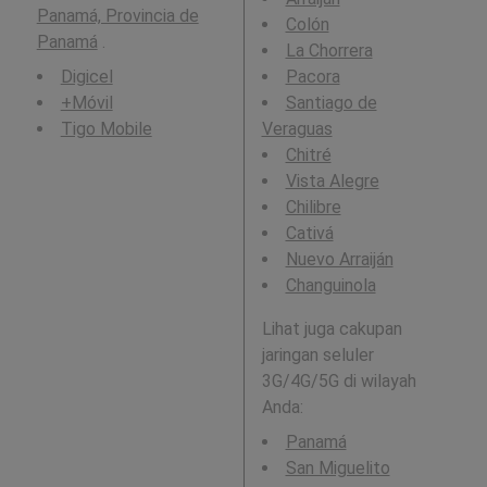
Panamá, Provincia de
Colón
Panamá
.
La Chorrera
Digicel
Pacora
+Móvil
Santiago de
Tigo Mobile
Veraguas
Chitré
Vista Alegre
Chilibre
Cativá
Nuevo Arraiján
Changuinola
Lihat juga cakupan
jaringan seluler
3G/4G/5G di wilayah
Anda:
Panamá
San Miguelito