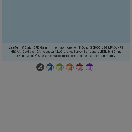
Leaflet
|
© Esri, HERE, Garmin, Intermap, increment P Corp., GEBCO, USGS, FAO, NPS,
NRCAN, GeoBase, IGN, Kadaster NL, Ordnance Survey, Esri Japan, METI, Esri China
(Hong Kong), © OpenStreetMap contributors, and the GIS User Community