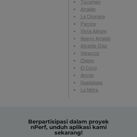
Tocumen
Arraiján
La Chorrera
Pacora
Vista Alegre
Nuevo Arraiján
Alcalde Díaz
Veracruz
Chepo
El Coco
Ancón
Guadalupe
La Mitra
Berpartisipasi dalam proyek
nPerf, unduh aplikasi kami
sekarang!