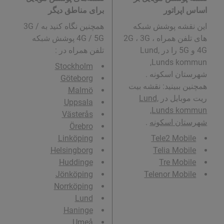
اساس اپراتور
برای مناطق دیگر
این نقشه پوشش شبکه
همچنین نگاه کنید به 3G /
های تلفن همراه 2G ، 3G ،
4G / 5G پوشش شبکه
4G و 5G را در Lund,
تلفن همراه در
:
Lunds kommun,
Stockholm
شهرستان اسکونه .
Göteborg
همچنین ببینید: نقشه بیت
Malmö
ریت موبایل در
Lund,
Uppsala
Lunds kommun,
Västerås
شهرستان اسکونه
.
Örebro
Linköping
Tele2 Mobile
Helsingborg
Telia Mobile
Huddinge
Tre Mobile
Jönköping
Telenor Mobile
Norrköping
Lund
Haninge
Umeå