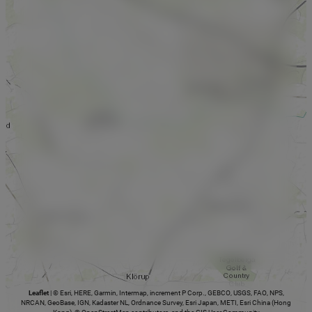
Leaflet
|
© Esri, HERE, Garmin, Intermap, increment P Corp., GEBCO, USGS, FAO, NPS,
NRCAN, GeoBase, IGN, Kadaster NL, Ordnance Survey, Esri Japan, METI, Esri China (Hong