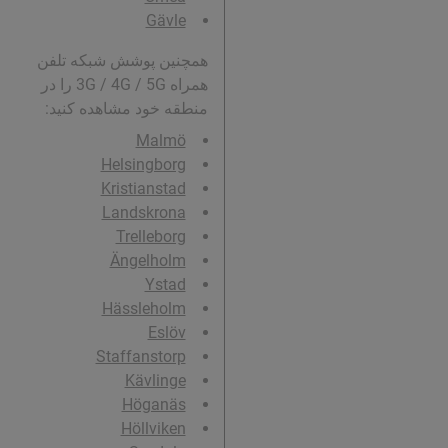
Gävle
همچنین پوشش شبکه تلفن
همراه 3G / 4G / 5G را در
منطقه خود مشاهده کنید:
Malmö
Helsingborg
Kristianstad
Landskrona
Trelleborg
Ängelholm
Ystad
Hässleholm
Eslöv
Staffanstorp
Kävlinge
Höganäs
Höllviken