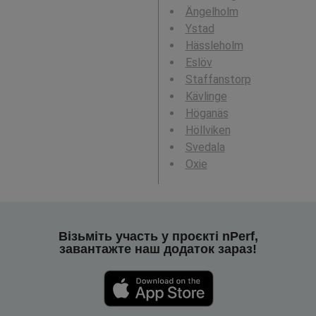
Ängelholm
Ystad
Hässleholm
Eslöv
Staffanstorp
Kävlinge
Höganäs
Höllviken
Svedala
Oxie
Візьміть участь у проєкті nPerf,
завантажте наш додаток зараз!