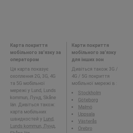
Карта покриття
Карти покриття
мобільного зв’язку за
мобільного зв’язку
оператором
для інших зон
Ця карта показує
Дивіться також 3G /
охоплення 2G, 3G, 4G
4G / 5G покриття
та 5G мобільної
мобільної мережі в
:
мережі у Lund, Lunds
Stockholm
kommun, Лунд, Skåne
Göteborg
län. Дивіться також:
Malmö
карта мобільних
Uppsala
швидкостей у
Lund,
Västerås
Lunds kommun, Лунд,
Örebro