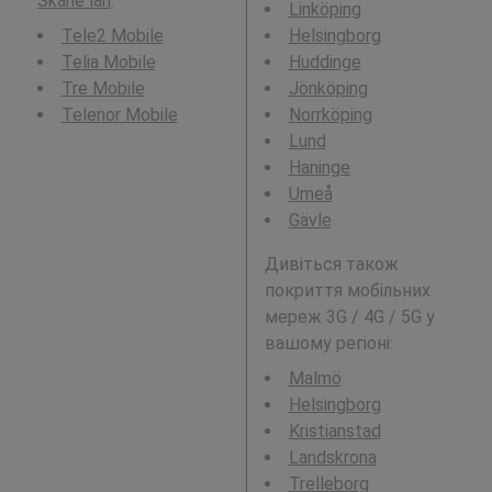
Skåne län
.
Linköping
Tele2 Mobile
Helsingborg
Telia Mobile
Huddinge
Tre Mobile
Jönköping
Telenor Mobile
Norrköping
Lund
Haninge
Umeå
Gävle
Дивіться також
покриття мобільних
мереж 3G / 4G / 5G у
вашому регіоні:
Malmö
Helsingborg
Kristianstad
Landskrona
Trelleborg