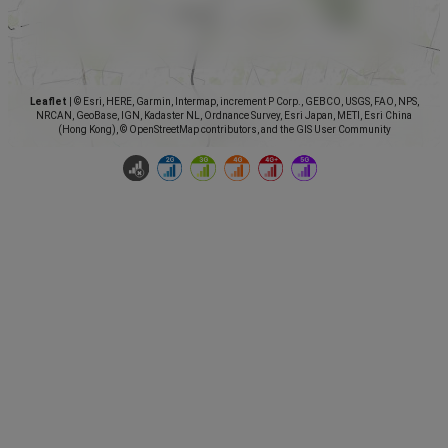
Leaflet
|
© Esri, HERE, Garmin, Intermap, increment P Corp., GEBCO, USGS, FAO, NPS,
NRCAN, GeoBase, IGN, Kadaster NL, Ordnance Survey, Esri Japan, METI, Esri China
(Hong Kong), © OpenStreetMap contributors, and the GIS User Community