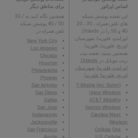
اساس اپراتور
برای مناطق دیگر
این نقشه پوشش شبکه
همچنین نگاه کنید به 3G /
های تلفن همراه 2G ، 3G ،
4G / 5G پوشش شبکه
4G و 5G را در Orlando,
تلفن همراه در
:
اورلندو، فلوریدا, شهرستان
New York City
اورنج، فلوریدا, فلوریدا .
Los Angeles
همچنین ببینید: نقشه بیت
Chicago
ریت موبایل در
Orlando,
Houston
اورلندو، فلوریدا, شهرستان
Philadelphia
اورنج، فلوریدا, فلوریدا
.
Phoenix
San Antonio
T-Mobile (inc. Sprint)
San Diego
Union Wireless
Dallas
AT&T Mobility
San Jose
Verizon Wireless
Indianapolis
Carolina West
Jacksonville
Wireless
San Francisco
Cellular One
Austin
U.S. Cellular