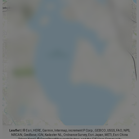
Leaflet
|
© Esri, HERE, Garmin, Intermap, increment P Corp., GEBCO, USGS, FAO, NPS,
NRCAN, GeoBase, IGN, Kadaster NL, Ordnance Survey, Esri Japan, METI, Esri China