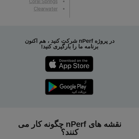
Coral Springs
Clearwater
در پروژه nPerf شرکت کنید ، هم اکنون
برنامه ما را بارگیری کنید!
نقشه های nPerf چگونه کار می
کنند؟