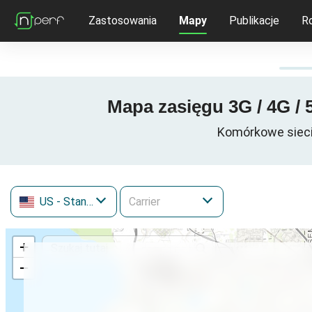
Zastosowania
Mapy
Publikacje
R
Mapa zasięgu 3G / 4G /
Komórkowe sieci 
US
- Stany Zjednoczone
+
−