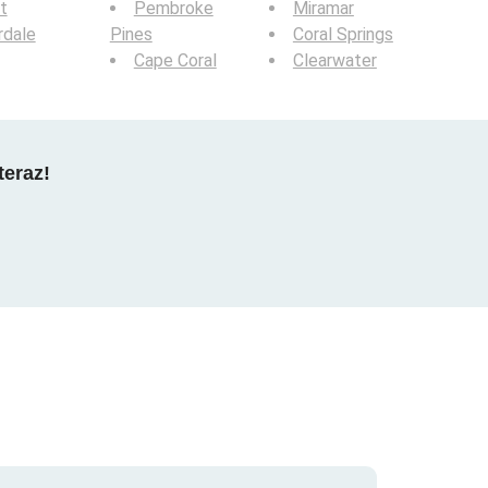
t
Pembroke
Miramar
rdale
Pines
Coral Springs
Cape Coral
Clearwater
teraz!