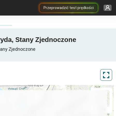
Przeprowadzić test prędkości
ryda, Stany Zjednoczone
Stany Zjednoczone
ArcGIS