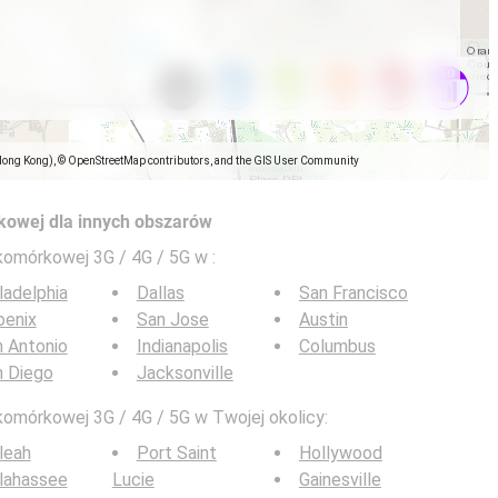
Hong Kong), © OpenStreetMap contributors, and the GIS User Community
kowej dla innych obszarów
 komórkowej 3G / 4G / 5G w
:
ladelphia
Dallas
San Francisco
oenix
San Jose
Austin
 Antonio
Indianapolis
Columbus
n Diego
Jacksonville
komórkowej 3G / 4G / 5G w Twojej okolicy:
leah
Port Saint
Hollywood
lahassee
Lucie
Gainesville