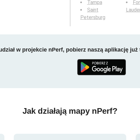
Tampa
For
Saint
Laude
Petersburg
dział w projekcie nPerf, pobierz naszą aplikację już 
Jak działają mapy nPerf?