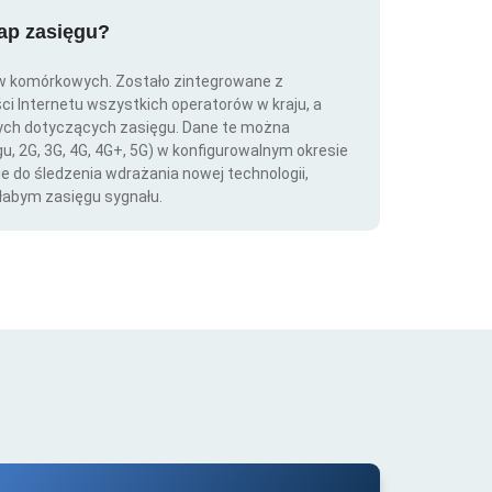
map zasięgu?
ów komórkowych. Zostało zintegrowane z
ści Internetu wszystkich operatorów w kraju, a
nych dotyczących zasięgu. Dane te można
gu, 2G, 3G, 4G, 4G+, 5G) w konfigurowalnym okresie
ie do śledzenia wdrażania nowej technologii,
łabym zasięgu sygnału.