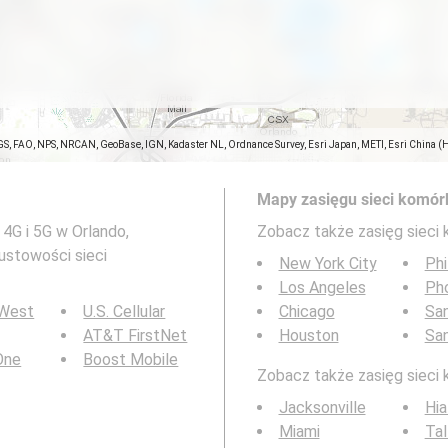
GS, FAO, NPS, NRCAN, GeoBase, IGN, Kadaster NL, Ordnance Survey, Esri Japan, METI, Esri China (
Mapy zasięgu sieci komór
4G i 5G w Orlando,
Zobacz także zasięg sieci
ustowości sieci
New York City
Phi
Los Angeles
Ph
 West
U.S. Cellular
Chicago
San
AT&T FirstNet
Houston
Sa
 One
Boost Mobile
Zobacz także zasięg sieci 
Jacksonville
Hia
Miami
Tal