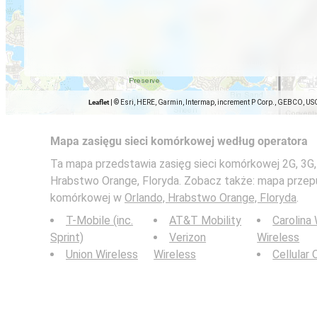
Leaflet
|
© Esri, HERE, Garmin, Intermap, increment P Corp., GEBCO, US
Mapa zasięgu sieci komórkowej według operatora
Ta mapa przedstawia zasięg sieci komórkowej 2G, 3G, 
Hrabstwo Orange, Floryda. Zobacz także: mapa przep
komórkowej w
Orlando, Hrabstwo Orange, Floryda
.
T-Mobile (inc.
AT&T Mobility
Carolina
Sprint)
Verizon
Wireless
Union Wireless
Wireless
Cellular