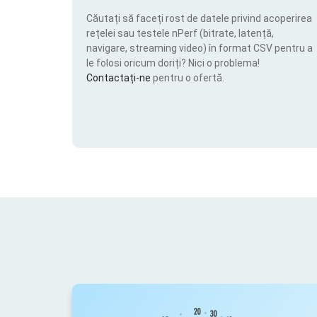
Căutați să faceți rost de datele privind acoperirea
rețelei sau testele nPerf (bitrate, latență,
navigare, streaming video) în format CSV pentru a
le folosi oricum doriți? Nici o problema!
Contactați-ne
pentru o ofertă.