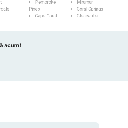
t
Pembroke
Miramar
rdale
Pines
Coral Springs
Cape Coral
Clearwater
tră acum!