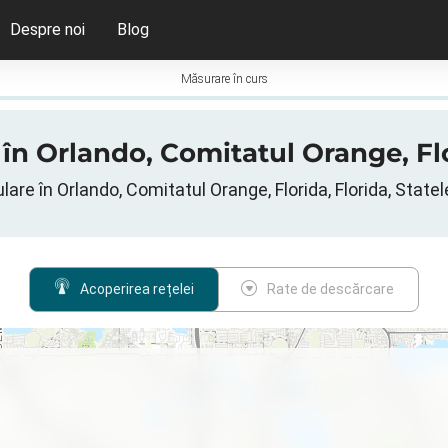
Despre noi
Blog
Măsurare în curs
 în Orlando, Comitatul Orange, Flo
lare în Orlando, Comitatul Orange, Florida, Florida, Statel
Acoperirea rețelei
Rate de descărcare