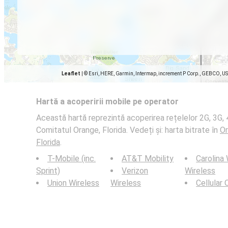
Leaflet
|
© Esri, HERE, Garmin, Intermap, increment P Corp., GEBCO, U
Hartă a acoperirii mobile pe operator
Această hartă reprezintă acoperirea rețelelor 2G, 3G, 4
Comitatul Orange, Florida. Vedeți și: harta bitrate în
Or
Florida
.
T-Mobile (inc.
AT&T Mobility
Carolina
Sprint)
Verizon
Wireless
Union Wireless
Wireless
Cellular