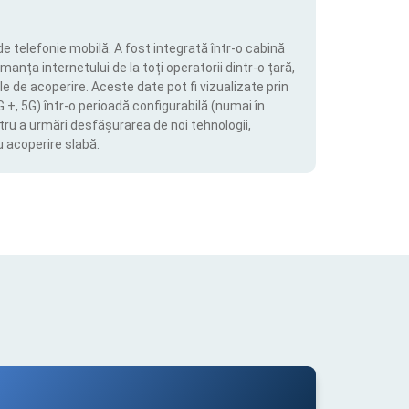
de telefonie mobilă. A fost integrată într-o cabină
manța internetului de la toți operatorii dintr-o țară,
le de acoperire. Aceste date pot fi vizualizate prin
4G +, 5G) într-o perioadă configurabilă (numai în
tru a urmări desfășurarea de noi tehnologii,
u acoperire slabă.