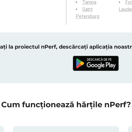
Tampa
For
Saint
Laude
Petersburg
ați la proiectul nPerf, descărcați aplicația noas
Cum funcționează hărțile nPerf?