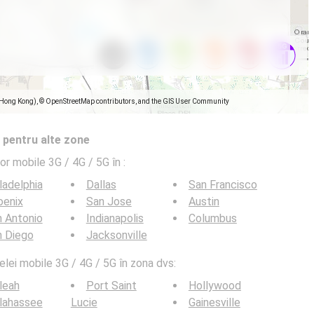
(Hong Kong), © OpenStreetMap contributors, and the GIS User Community
 pentru alte zone
lor mobile 3G / 4G / 5G în
:
ladelphia
Dallas
San Francisco
oenix
San Jose
Austin
 Antonio
Indianapolis
Columbus
n Diego
Jacksonville
elei mobile 3G / 4G / 5G în zona dvs:
leah
Port Saint
Hollywood
lahassee
Lucie
Gainesville