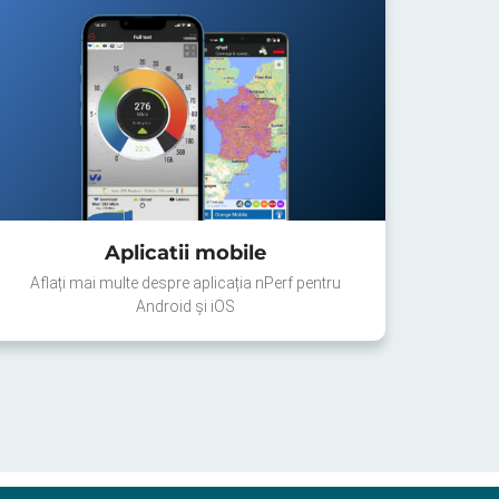
Aplicatii mobile
Aflați mai multe despre aplicația nPerf pentru
Android și iOS