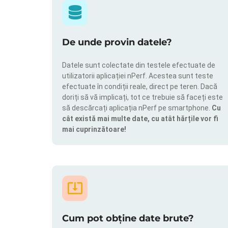
De unde provin datele?
Datele sunt colectate din testele efectuate de
utilizatorii aplicației nPerf. Acestea sunt teste
efectuate în condiții reale, direct pe teren. Dacă
doriți să vă implicați, tot ce trebuie să faceți este
să descărcați aplicația nPerf pe smartphone.
Cu
cât există mai multe date, cu atât hărțile vor fi
mai cuprinzătoare!
Cum pot obține date brute?