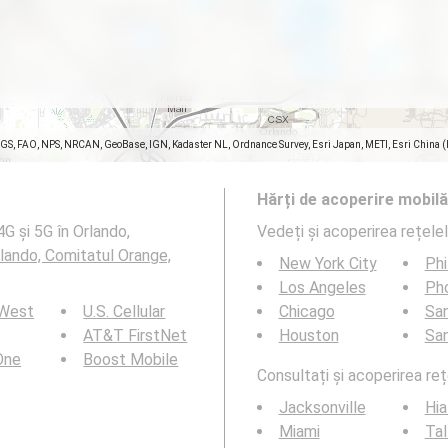
SGS, FAO, NPS, NRCAN, GeoBase, IGN, Kadaster NL, Ordnance Survey, Esri Japan, METI, Esri China 
Hărți de acoperire mobilă
G și 5G în Orlando,
Vedeți și acoperirea rețele
lando, Comitatul Orange,
New York City
Phi
Los Angeles
Ph
 West
U.S. Cellular
Chicago
San
AT&T FirstNet
Houston
Sa
 One
Boost Mobile
Consultați și acoperirea reț
Jacksonville
Hia
Miami
Tal