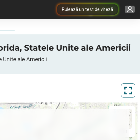
Rulează un test de viteză
rida, Statele Unite ale Americii
e Unite ale Americii
ArcGIS