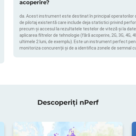
acoperire?
da. Acest instrument este destinat în principal operatorilor 
de pilotaj existentă care include deja statistici privind perfor
precum și accesul la rezultatele testelor de viteză și la date
aplicarea filtrelor de tehnologie (fără acoperire, 2G, 3G, 4G, 
ultimele 2 luni, de exemplu). Este un instrument perfect pen
monitoriza concurenții și de a identifica zonele de semnal c
Descoperiți nPerf