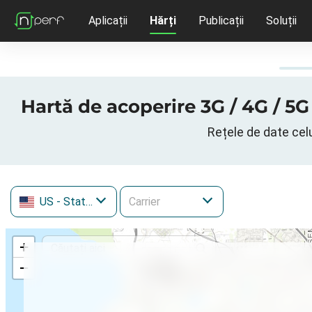
Aplicații
Hărți
Publicații
Soluții
Hartă de acoperire 3G / 4G / 5G
Rețele de date celu
US
- Statele Unite ale Americii
+
−