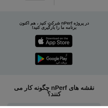
در پروژه nPerf شرکت کنید ، هم اکنون
برنامه ما را بارگیری کنید!
نقشه های nPerf چگونه کار می
کنند؟