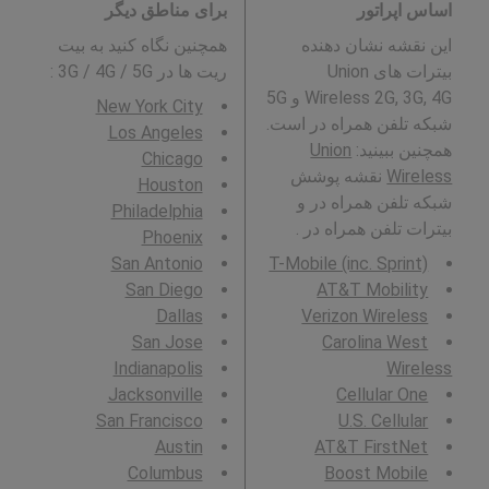
اساس اپراتور
برای مناطق دیگر
این نقشه نشان دهنده
همچنین نگاه کنید به بیت
بیترات های Union
ریت ها در 3G / 4G / 5G
:
Wireless 2G, 3G, 4G و 5G
New York City
شبکه تلفن همراه در است.
Los Angeles
همچنین ببینید:
Union
Chicago
Wireless
نقشه پوشش
Houston
شبکه تلفن همراه در و
Philadelphia
بیترات تلفن همراه در .
Phoenix
San Antonio
T-Mobile (inc. Sprint)
San Diego
AT&T Mobility
Dallas
Verizon Wireless
San Jose
Carolina West
Indianapolis
Wireless
Jacksonville
Cellular One
San Francisco
U.S. Cellular
Austin
AT&T FirstNet
Columbus
Boost Mobile