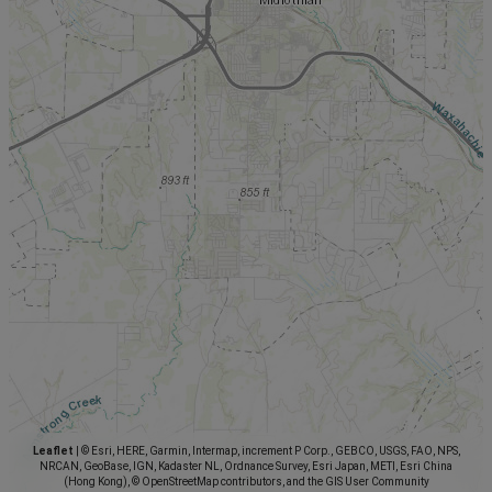
Leaflet
|
© Esri, HERE, Garmin, Intermap, increment P Corp., GEBCO, USGS, FAO, NPS,
NRCAN, GeoBase, IGN, Kadaster NL, Ordnance Survey, Esri Japan, METI, Esri China
(Hong Kong), © OpenStreetMap contributors, and the GIS User Community