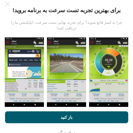
برای بهترین تجربه تست سرعت به برنامه بروید!
چرا به کمتر قانع شوید؟ برای تجربه نهایی تست سرعت، اپلیکیشن ما را
داده ها از کجا آمده است؟
دریافت کنید!
داده ها از آزمایشاتی که توسط کاربران برنامه nPerf انجام
شده است ، جمع آوری می شود. اینها آزمایشاتی است که در
شرایط واقعی و بطور مستقیم در زمینه انجام می شود. اگر
علاقه به شرکت دارید ، تمام کاری که باید انجام دهید اینست که
برنامه nPerf را روی تلفن هوشمند خود بارگیری کنید.
هرچه
اطلاعات بیشتری وجود داشته باشد ، نقشه ها جامع تر خواهد
بود!
با مرور nPerf.com ، شما با
قوانین استفاده کوکی‌ها و حریم خصوصی
و
باز کنید
چگونه به روزرسانی ها ساخته شده اند؟
همچنین تست nPerf ما
توافقنامه مجوز کاربر نهایی
موافقت می‌کنید.
زمان دیگر