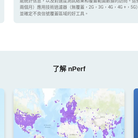
能統計信息，以及對速度測試結果和覆蓋範圍數據的訪問。這
兩個月）應用技術過濾器（無覆蓋，2G，3G，4G，4G +，
並確定不良信號覆蓋區域的好工具。
了解 nPerf