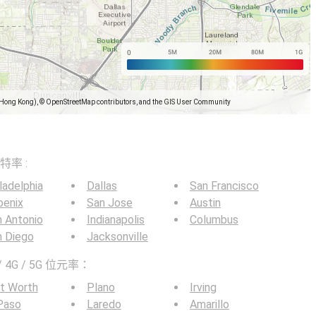
(Hong Kong), © OpenStreetMap contributors, and the GIS User Community
）
比特率 :
ladelphia
Dallas
San Francisco
oenix
San Jose
Austin
 Antonio
Indianapolis
Columbus
n Diego
Jacksonville
4G / 5G 位元率：
t Worth
Plano
Irving
Paso
Laredo
Amarillo