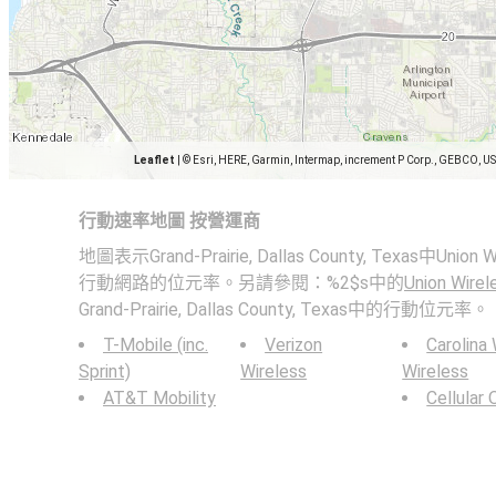
Leaflet
|
© Esri, HERE, Garmin, Intermap, increment P Corp., GEBCO, U
行動速率地圖 按營運商
地圖表示Grand-Prairie, Dallas County, Texas中Union
行動網路的位元率。另請參閱：%2$s中的
Union Wirel
Grand-Prairie, Dallas County, Texas中的行動位元率。
T-Mobile (inc.
Verizon
Carolina
Sprint)
Wireless
Wireless
AT&T Mobility
Cellular