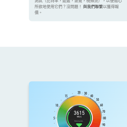
測試（比特率，延遲，瀏覽，視頻流），以便隨心
所欲地使用它們？沒問題！
與我們聯繫
以獲得報
價。