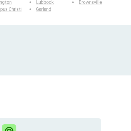
ington
Lubbock
Brownsville
pus Christi
Garland