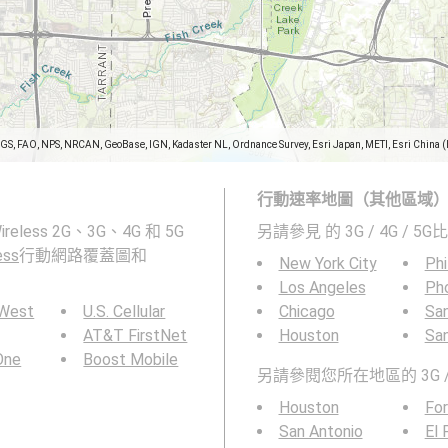
SGS, FAO, NPS, NRCAN, GeoBase, IGN, Kadaster NL, Ordnance Survey, Esri Japan, METI, Esri China 
行動速率地圖（其他區域
 Wireless 2G、3G、4G 和 5G
另請參見
的 3G / 4G / 5G
ess
行動網路覆蓋圖和
New York City
Phi
Los Angeles
Ph
 West
U.S. Cellular
Chicago
San
AT&T FirstNet
Houston
Sa
 One
Boost Mobile
另請參閱您所在地區的 3G / 
Houston
For
San Antonio
El 