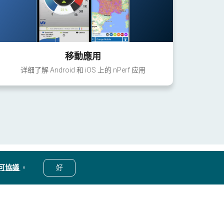
移動應用
详细了解 Android 和 iOS 上的 nPerf 应用
可協議
。
好