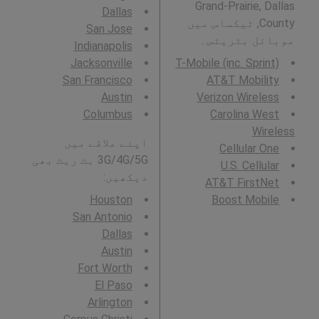
Grand-Prairie, Dallas
Dallas
County, ٹیکساس میں
San Jose
موبائل بٹریٹس۔
Indianapolis
Jacksonville
T-Mobile (inc. Sprint)
San Francisco
AT&T Mobility
Austin
Verizon Wireless
Columbus
Carolina West
Wireless
اپنے علاقے میں
Cellular One
3G/4G/5G بٹ ریٹ بھی
U.S. Cellular
دیکھیں:
AT&T FirstNet
Houston
Boost Mobile
San Antonio
Dallas
Austin
Fort Worth
El Paso
Arlington