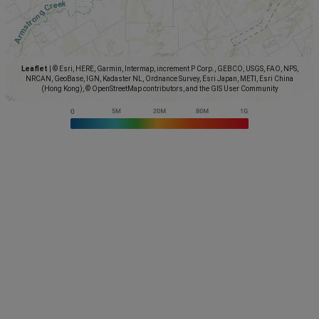
Leaflet
|
© Esri, HERE, Garmin, Intermap, increment P Corp., GEBCO, USGS, FAO, NPS,
NRCAN, GeoBase, IGN, Kadaster NL, Ordnance Survey, Esri Japan, METI, Esri China
(Hong Kong), © OpenStreetMap contributors, and the GIS User Community