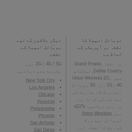
موبائل اسپیڈ کا
دیگر علاقوں کے لیے
نقشہ ہر آپریٹر کے
موبائل اسپیڈ کے
لحاظ سے
نقشے
یہ نقشہ Grand-Prairie,
3G / 4G / 5G میں
Dallas County, ٹیکساس
بٹریٹ بھی دیکھیں۔ :
میں Union Wireless 2G،
New York City
3G، 4G اور 5G موبائل
Los Angeles
نیٹ ورک کے بٹ ریٹ کی
Chicago
نمائندگی کرتا ہے۔
Houston
یہ بھی دیکھیں: %2$s
Philadelphia
میں
Union Wireless
Phoenix
موبائل نیٹ ورک
San Antonio
کوریج کا نقشہ اور
San Diego