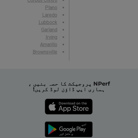
Corpus Christi
Plano
Laredo
Lubbock
Garland
Irving
Amarillo
Brownsville
NPerf پروجیکٹ کا حصہ بنیں ،
ہماری ایپ ڈاؤن لوڈ کریں!