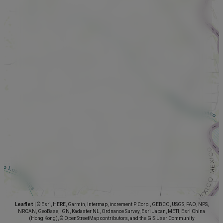
Leaflet
|
© Esri, HERE, Garmin, Intermap, increment P Corp., GEBCO, USGS, FAO, NPS,
NRCAN, GeoBase, IGN, Kadaster NL, Ordnance Survey, Esri Japan, METI, Esri China
(Hong Kong), © OpenStreetMap contributors, and the GIS User Community