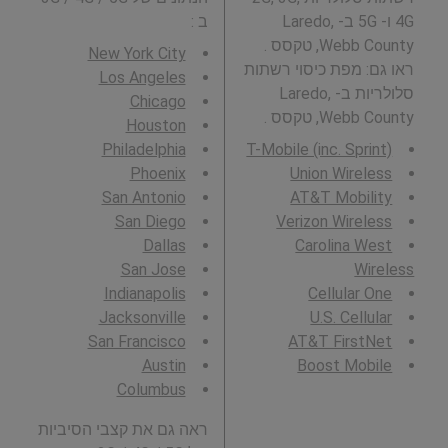
4G ו- 5G ב- Laredo,
ב
:
Webb County, טקסס .
New York City
ראו גם: מפת כיסוי רשתות
Los Angeles
סלולריות ב- Laredo,
Chicago
Webb County, טקסס .
Houston
Philadelphia
T-Mobile (inc. Sprint)
Phoenix
Union Wireless
San Antonio
AT&T Mobility
San Diego
Verizon Wireless
Dallas
Carolina West
San Jose
Wireless
Indianapolis
Cellular One
Jacksonville
U.S. Cellular
San Francisco
AT&T FirstNet
Austin
Boost Mobile
Columbus
ראה גם את קצבי הסיביות