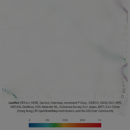
Leaflet
|
© Esri, HERE, Garmin, Intermap, increment P Corp., GEBCO, USGS, FAO, NPS,
NRCAN, GeoBase, IGN, Kadaster NL, Ordnance Survey, Esri Japan, METI, Esri China
(Hong Kong), © OpenStreetMap contributors, and the GIS User Community