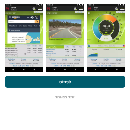
מאיפה הנתונים מגיעים?
הנתונים נאספים מבדיקות שבוצעו על ידי המשתמשים
באפליקציית nPerf. בדיקות אלו נערכו בתנאים אמיתיים,
ישירות בשטח. אם גם אתם רוצים להיות מעורבים, כל
שעליכם לעשות הוא להוריד את אפליקציית nPerf
לסמארטפון.
ככל שיש יותר נתונים כך המפות יהיו מקיפות
יותר!
על ידי גלישה ב- nPerf.com, אתה מסכים ל
מדיניות השימוש בנושא
פרטיות ועוגיות
כמו גם למבחן nPerf שלנו
הסכם רישיון למשתמש קצה
לִפְתוֹחַ
.
כיצד מתבצעים עדכונים?
יותר מאוחר
OK
מפות כיסוי רשת מתעדכנות אוטומטית על ידי בוט כל שעה.
מפות מהירות הן
מתעדכנות כל 15 דקות
. הנתונים מוצגים
במשך שנתיים. לאחר שנתיים, הנתונים העתיקים ביותר
מוסרים מהמפות פעם בחודש.