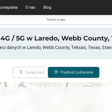
ozwiązania
O nas
Blog
Pomiar w toku
4G / 5G w Laredo, Webb County,
ci danych w Laredo, Webb County, Teksas, Texas, Sta
Zasięg sieci
Prędkość pobierania