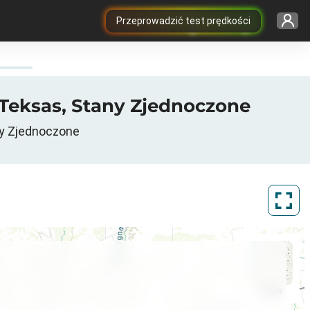
Przeprowadzić test prędkości
 Teksas, Stany Zjednoczone
ny Zjednoczone
ArcGIS