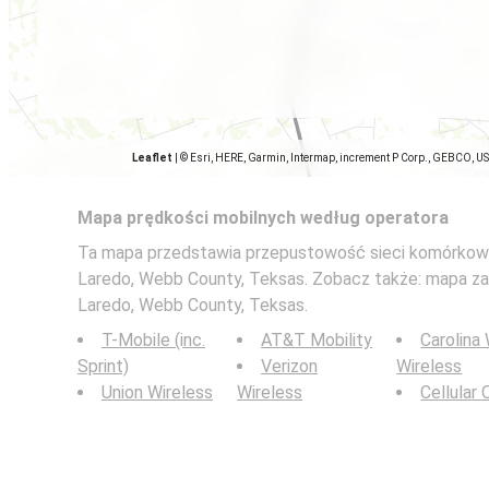
Leaflet
|
© Esri, HERE, Garmin, Intermap, increment P Corp., GEBCO, U
Mapa prędkości mobilnych według operatora
Ta mapa przedstawia przepustowość sieci komórkowy
Laredo, Webb County, Teksas. Zobacz także: mapa z
Laredo, Webb County, Teksas.
T-Mobile (inc.
AT&T Mobility
Carolina
Sprint)
Verizon
Wireless
Union Wireless
Wireless
Cellular