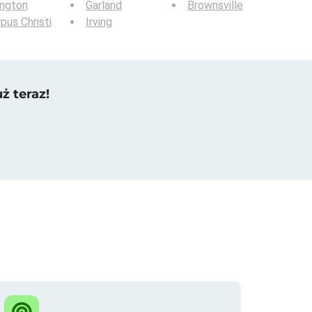
ington
Garland
Brownsville
pus Christi
Irving
ż teraz!