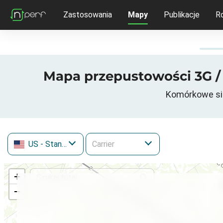
Zastosowania
Mapy
Publikacje
R
Mapa przepustowości 3G / 
Komórkowe sie
US
- Stany Zjednoczone
+
−