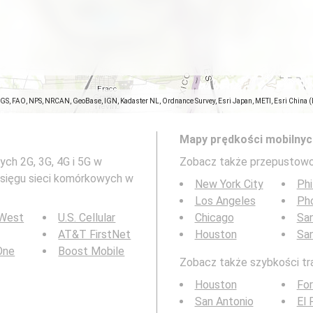
SGS, FAO, NPS, NRCAN, GeoBase, IGN, Kadaster NL, Ordnance Survey, Esri Japan, METI, Esri China 
Mapy prędkości mobilnyc
ch 2G, 3G, 4G i 5G w
Zobacz także przepustowo
asięgu sieci komórkowych w
New York City
Phi
Los Angeles
Ph
 West
U.S. Cellular
Chicago
San
AT&T FirstNet
Houston
Sa
 One
Boost Mobile
Zobacz także szybkości tra
Houston
For
San Antonio
El 