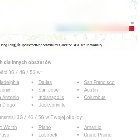
(Hong Kong), © OpenStreetMap contributors, and the GIS User Community
h dla innych obszarów
ści 3G / 4G / 5G w
:
ladelphia
Dallas
San Francisco
oenix
San Jose
Austin
 Antonio
Indianapolis
Columbus
n Diego
Jacksonville
nsmisji 3G / 4G / 5G w Twojej okolicy:
t Worth
Plano
Amarillo
Paso
Lubbock
Grand Prairie