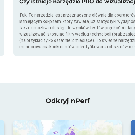
Czy istnieje narzędzie PRO do wizualizac
Tak. To narzędzie jest przeznaczone głównie dla operator
istniejącym kokpitem, który zawiera już statystyki wydajno
także umożliwia dostęp do wyników testów prędkości i da
wizualizować, stosując filtry według technologii (brak zasię
(na przykład tylko ostatnie 2 miesiące). To świetne narzędz
monitorowania konkurentów i identyfikowania obszarów o s
Odkryj nPerf