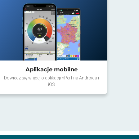
Aplikacje mobilne
Dowiedz się więcej o aplikacji nPerf na Androida i
iOS