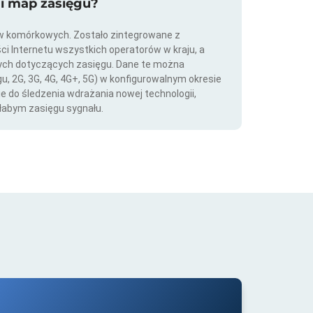
ji map zasięgu?
ów komórkowych. Zostało zintegrowane z
ści Internetu wszystkich operatorów w kraju, a
nych dotyczących zasięgu. Dane te można
gu, 2G, 3G, 4G, 4G+, 5G) w konfigurowalnym okresie
ie do śledzenia wdrażania nowej technologii,
łabym zasięgu sygnału.