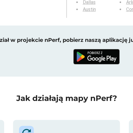
Dallas
Arl
Austin
Cor
iał w projekcie nPerf, pobierz naszą aplikację ju
Jak działają mapy nPerf?