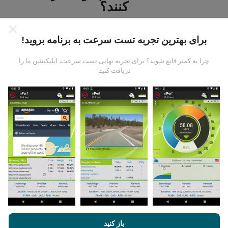
کنند؟
برای بهترین تجربه تست سرعت به برنامه بروید!
چرا به کمتر قانع شوید؟ برای تجربه نهایی تست سرعت، اپلیکیشن ما را
دریافت کنید!
داده ها از کجا آمده است؟
داده ها از آزمایشاتی که توسط کاربران برنامه nPerf انجام
شده است ، جمع آوری می شود. اینها آزمایشاتی است که در
شرایط واقعی و بطور مستقیم در زمینه انجام می شود. اگر
علاقه به شرکت دارید ، تمام کاری که باید انجام دهید اینست که
برنامه nPerf را روی تلفن هوشمند خود بارگیری کنید.
هرچه
اطلاعات بیشتری وجود داشته باشد ، نقشه ها جامع تر خواهد
بود!
با مرور nPerf.com ، شما با
قوانین استفاده کوکی‌ها و حریم خصوصی
و
باز کنید