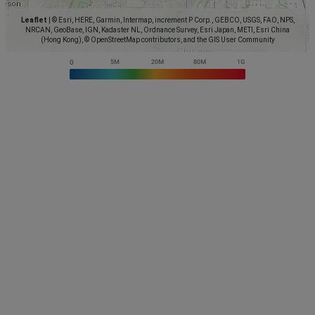
Leaflet
|
© Esri, HERE, Garmin, Intermap, increment P Corp., GEBCO, USGS, FAO, NPS,
NRCAN, GeoBase, IGN, Kadaster NL, Ordnance Survey, Esri Japan, METI, Esri China
(Hong Kong), © OpenStreetMap contributors, and the GIS User Community