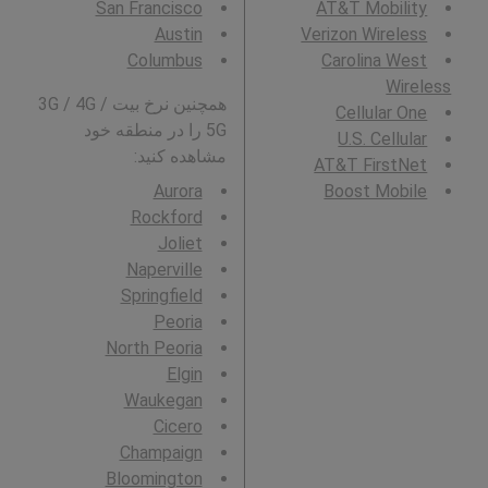
San Francisco
AT&T Mobility
Austin
Verizon Wireless
Columbus
Carolina West
Wireless
همچنین نرخ بیت 3G / 4G /
Cellular One
5G را در منطقه خود
U.S. Cellular
مشاهده کنید:
AT&T FirstNet
Aurora
Boost Mobile
Rockford
Joliet
Naperville
Springfield
Peoria
North Peoria
Elgin
Waukegan
Cicero
Champaign
Bloomington