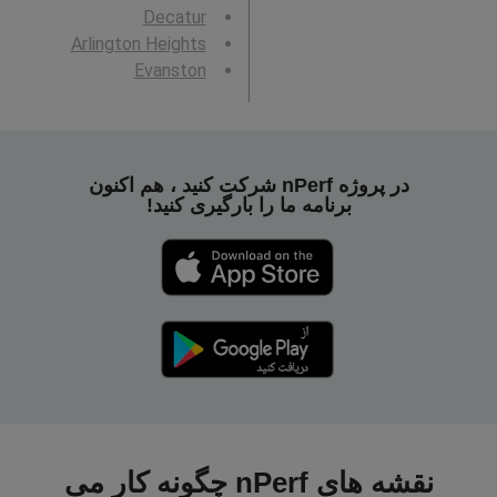
Decatur
Arlington Heights
Evanston
در پروژه nPerf شرکت کنید ، هم اکنون
برنامه ما را بارگیری کنید!
نقشه های nPerf چگونه کار می