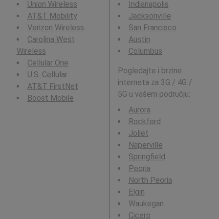
Union Wireless
Indianapolis
AT&T Mobility
Jacksonville
Verizon Wireless
San Francisco
Carolina West
Austin
Wireless
Columbus
Cellular One
Pogledajte i brzine
U.S. Cellular
interneta za 3G / 4G /
AT&T FirstNet
5G u vašem području:
Boost Mobile
Aurora
Rockford
Joliet
Naperville
Springfield
Peoria
North Peoria
Elgin
Waukegan
Cicero