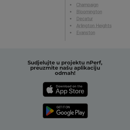
Champaign
Bloomington
Decatur
Arlington Heights
Evanston
Sudjelujte u projektu nPerf,
preuzmite našu aplikaciju
odmah!