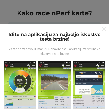
Kako rade nPerf karte?
Idite na aplikaciju za najbolje iskustvo
testa brzine!
Odakle dolaze podaci?
Zašto se zadovoljiti manje? Nabavite našu aplikaciju za vrhunsko
iskustvo testa brzine!
Podaci se prikupljaju iz testova koje su proveli korisnici
nPerf aplikacije. Ovo su ispitivanja koja se sprovode u
stvarnim uslovima, direktno na terenu. Ako se i vi
želite uključiti, samo trebate preuzeti aplikaciju nPerf
na svoj pametni telefon.
Što više podataka ima, to će
karte biti sveobuhvatnije!