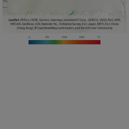
Leaflet
|
© Esri, HERE, Garmin, Intermap, increment P Corp., GEBCO, USGS, FAO, NPS,
NRCAN, GeoBase, IGN, Kadaster NL, Ordnance Survey, Esri Japan, METI, Esri China
(Hong Kong), © OpenStreetMap contributors, and the GIS User Community