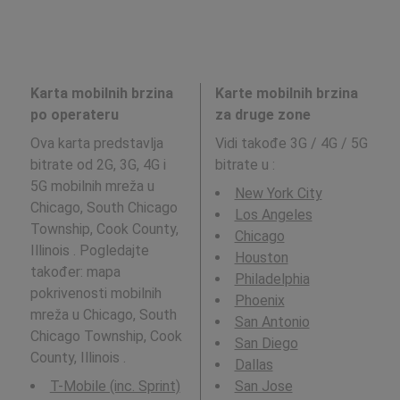
Karta mobilnih brzina
Karte mobilnih brzina
po operateru
za druge zone
Ova karta predstavlja
Vidi takođe 3G / 4G / 5G
bitrate od 2G, 3G, 4G i
bitrate u
:
5G mobilnih mreža u
New York City
Chicago, South Chicago
Los Angeles
Township, Cook County,
Chicago
Illinois . Pogledajte
Houston
također: mapa
Philadelphia
pokrivenosti mobilnih
Phoenix
mreža u Chicago, South
San Antonio
Chicago Township, Cook
San Diego
County, Illinois .
Dallas
T-Mobile (inc. Sprint)
San Jose